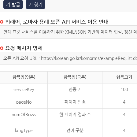
키 발급
키 찾기
외래어, 로마자 용례 오픈 API 서비스 이용 안내
연계 표준 서비스를 이용하기 위한 XML/JSON 기반의 데이터 형식, 갱신
요청 메시지 명세
오픈 API 요청 URL : https://korean.go.kr/kornorms/exampleReqList.d
항목명(영문)
항목명(국문)
항목크기
serviceKey
인증 키
100
pageNo
페이지 번호
4
numOfRows
한 페이지 결과 수
4
langType
언어 구분
4