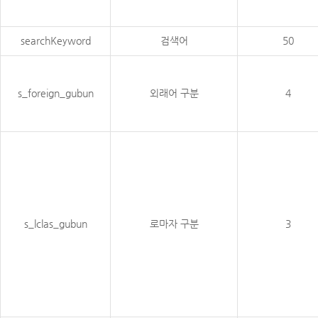
searchKeyword
검색어
50
s_foreign_gubun
외래어 구분
4
s_lclas_gubun
로마자 구분
3