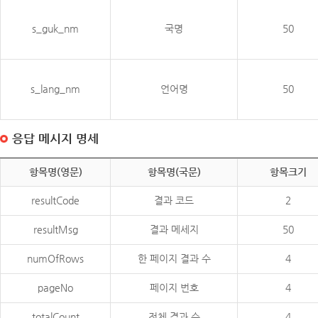
s_guk_nm
국명
50
s_lang_nm
언어명
50
응답 메시지 명세
항목명(영문)
항목명(국문)
항목크기
resultCode
결과 코드
2
resultMsg
결과 메세지
50
numOfRows
한 페이지 결과 수
4
pageNo
페이지 번호
4
totalCount
전체 결과 수
4