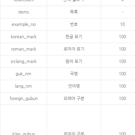
items
목록
-
example_no
번호
10
korean_mark
한글 표기
100
roman_mark
로마자 표기
100
srclang_mark
원어 표기
100
guk_nm
국명
100
lang_nm
언어명
100
foreign_gubun
외래어 구분
100
lclas_gubun
로마자 구분
100