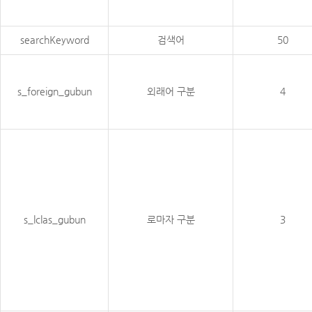
searchKeyword
검색어
50
s_foreign_gubun
외래어 구분
4
s_lclas_gubun
로마자 구분
3