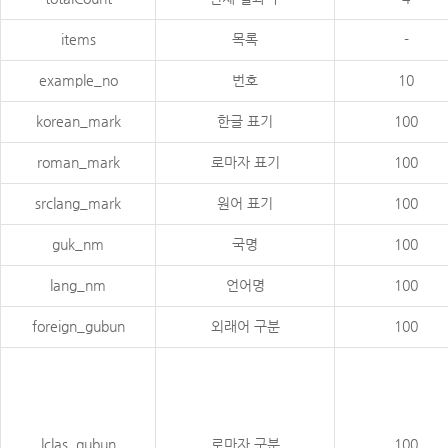
items
목록
-
example_no
번호
10
korean_mark
한글 표기
100
roman_mark
로마자 표기
100
srclang_mark
원어 표기
100
guk_nm
국명
100
lang_nm
언어명
100
foreign_gubun
외래어 구분
100
lclas_gubun
로마자 구분
100