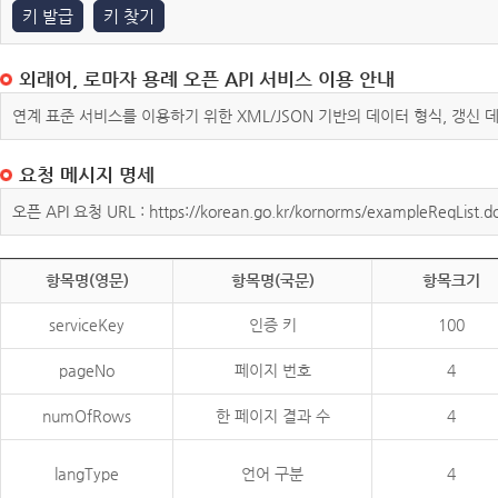
키 발급
키 찾기
외래어, 로마자 용례 오픈 API 서비스 이용 안내
연계 표준 서비스를 이용하기 위한 XML/JSON 기반의 데이터 형식, 갱신
요청 메시지 명세
오픈 API 요청 URL : https://korean.go.kr/kornorms/exampleReqList.d
항목명(영문)
항목명(국문)
항목크기
serviceKey
인증 키
100
pageNo
페이지 번호
4
numOfRows
한 페이지 결과 수
4
langType
언어 구분
4