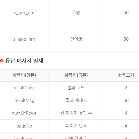
s_guk_nm
국명
50
s_lang_nm
언어명
50
응답 메시지 명세
항목명(영문)
항목명(국문)
항목크기
resultCode
결과 코드
2
resultMsg
결과 메세지
50
numOfRows
한 페이지 결과 수
4
pageNo
페이지 번호
4
totalCount
전체 결과 수
4