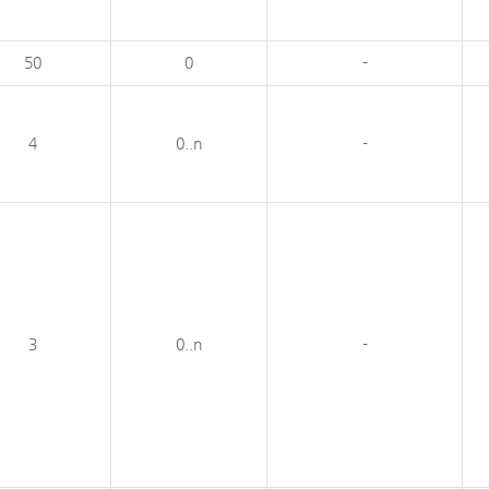
50
0
-
4
0..n
-
3
0..n
-