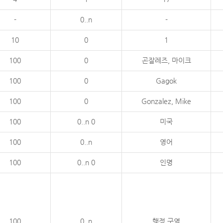
-
0..n
-
10
0
1
100
0
곤잘레즈, 마이크
100
0
Gagok
100
0
Gonzalez, Mike
100
0..n 0
미국
100
0..n
영어
100
0..n 0
인명
100
0..n
행정 구역