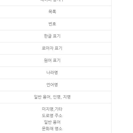
목록
번호
한글 표기
로마자 표기
원어 표기
나라명
언어명
일반 용어, 인명, 지명
미지명,기타
도로명 주소
일반 용어
문화재 명소