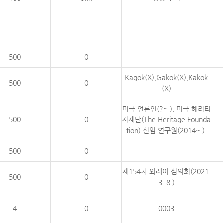
500
0
-
Kagok(X),Gakok(X),Kakok
500
0
(X)
미국 언론인(?~ ). 미국 헤리티
500
0
지재단(The Heritage Founda
tion) 선임 연구원(2014~ ).
500
0
-
제154차 외래어 심의회(2021.
500
0
3. 8.)
4
0
0003