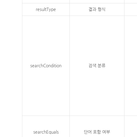
resultType
결과 형식
searchCondition
검색 분류
searchEquals
단어 포함 여부