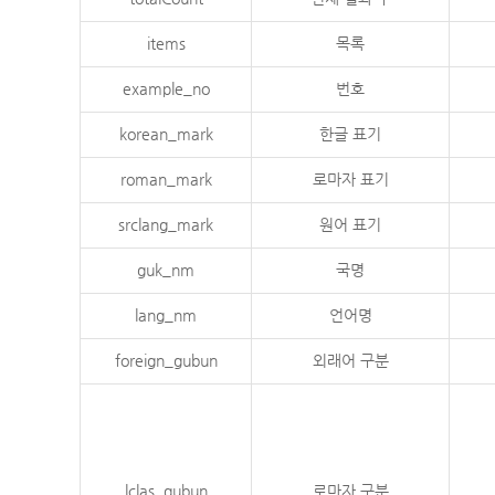
items
목록
example_no
번호
korean_mark
한글 표기
roman_mark
로마자 표기
srclang_mark
원어 표기
guk_nm
국명
lang_nm
언어명
foreign_gubun
외래어 구분
lclas_gubun
로마자 구분