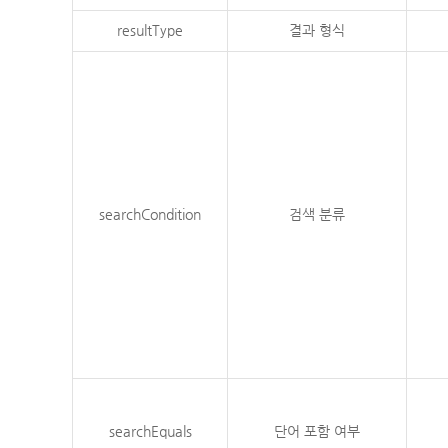
resultType
결과 형식
searchCondition
검색 분류
searchEquals
단어 포함 여부