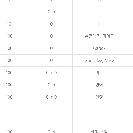
-
0..n
-
10
0
1
100
0
곤잘레즈, 마이크
100
0
Gagok
100
0
Gonzalez, Mike
100
0..n 0
미국
100
0..n
영어
100
0..n 0
인명
100
0..n
행정 구역