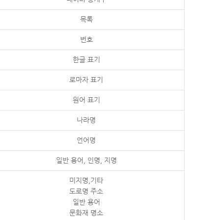
목록
번호
한글 표기
로마자 표기
원어 표기
나라명
언어명
일반 용어, 인명, 지명
미지명,기타
도로명 주소
일반 용어
문화재 명소