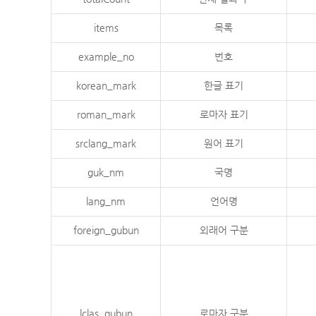
items
목록
example_no
번호
korean_mark
한글 표기
roman_mark
로마자 표기
srclang_mark
원어 표기
guk_nm
국명
lang_nm
언어명
foreign_gubun
외래어 구분
lclas_gubun
로마자 구분