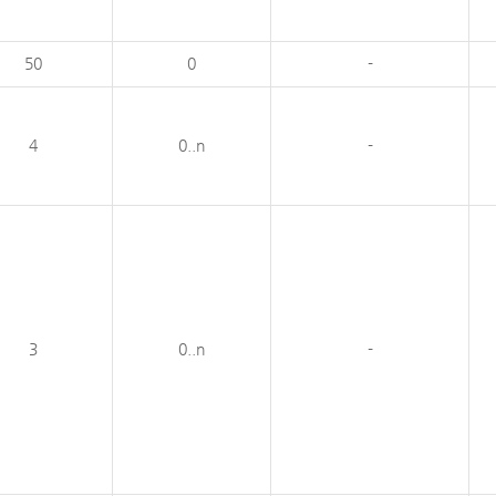
50
0
-
4
0..n
-
3
0..n
-