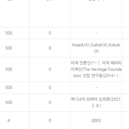
500
0
-
Kagok(X),Gakok(X),Kakok
500
0
(X)
미국 언론인(?~ ). 미국 헤리티
500
0
지재단(The Heritage Founda
tion) 선임 연구원(2014~ ).
500
0
-
제154차 외래어 심의회(2021.
500
0
3. 8.)
4
0
0003