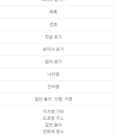
목록
번호
한글 표기
로마자 표기
원어 표기
나라명
언어명
일반 용어, 인명, 지명
미지명,기타
도로명 주소
일반 용어
문화재 명소