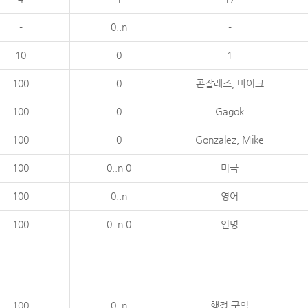
-
0..n
-
10
0
1
100
0
곤잘레즈, 마이크
100
0
Gagok
100
0
Gonzalez, Mike
100
0..n 0
미국
100
0..n
영어
100
0..n 0
인명
100
0..n
행정 구역