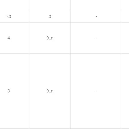
50
0
-
4
0..n
-
3
0..n
-