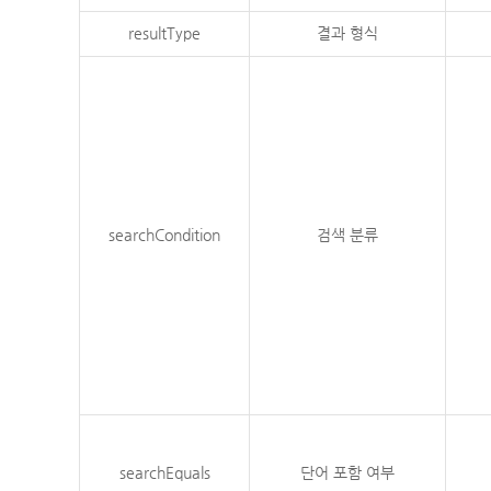
resultType
결과 형식
searchCondition
검색 분류
searchEquals
단어 포함 여부