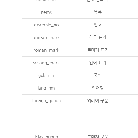
items
목록
example_no
번호
korean_mark
한글 표기
roman_mark
로마자 표기
srclang_mark
원어 표기
guk_nm
국명
lang_nm
언어명
foreign_gubun
외래어 구분
lclas_gubun
로마자 구분