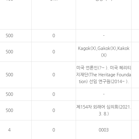
500
0
-
Kagok(X),Gakok(X),Kakok
500
0
(X)
미국 언론인(?~ ). 미국 헤리티
500
0
지재단(The Heritage Founda
tion) 선임 연구원(2014~ ).
500
0
-
제154차 외래어 심의회(2021.
500
0
3. 8.)
4
0
0003