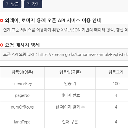
키 발급
키 찾기
외래어, 로마자 용례 오픈 API 서비스 이용 안내
연계 표준 서비스를 이용하기 위한 XML/JSON 기반의 데이터 형식, 갱신
요청 메시지 명세
오픈 API 요청 URL : https://korean.go.kr/kornorms/exampleReqList.d
항목명(영문)
항목명(국문)
항목크기
serviceKey
인증 키
100
pageNo
페이지 번호
4
numOfRows
한 페이지 결과 수
4
langType
언어 구분
4