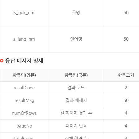
s_guk_nm
국명
50
s_lang_nm
언어명
50
응답 메시지 명세
항목명(영문)
항목명(국문)
항목크기
resultCode
결과 코드
2
resultMsg
결과 메세지
50
numOfRows
한 페이지 결과 수
4
pageNo
페이지 번호
4
totalCount
전체 결과 수
4