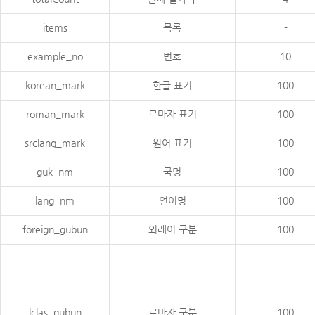
items
목록
-
example_no
번호
10
korean_mark
한글 표기
100
roman_mark
로마자 표기
100
srclang_mark
원어 표기
100
guk_nm
국명
100
lang_nm
언어명
100
foreign_gubun
외래어 구분
100
lclas_gubun
로마자 구분
100