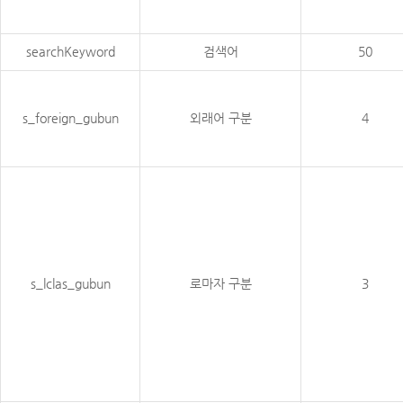
searchKeyword
검색어
50
s_foreign_gubun
외래어 구분
4
s_lclas_gubun
로마자 구분
3