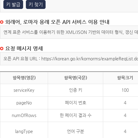
키 발급
키 찾기
외래어, 로마자 용례 오픈 API 서비스 이용 안내
연계 표준 서비스를 이용하기 위한 XML/JSON 기반의 데이터 형식, 갱신
요청 메시지 명세
오픈 API 요청 URL : https://korean.go.kr/kornorms/exampleReqList.d
항목명(영문)
항목명(국문)
항목크기
serviceKey
인증 키
100
pageNo
페이지 번호
4
numOfRows
한 페이지 결과 수
4
langType
언어 구분
4