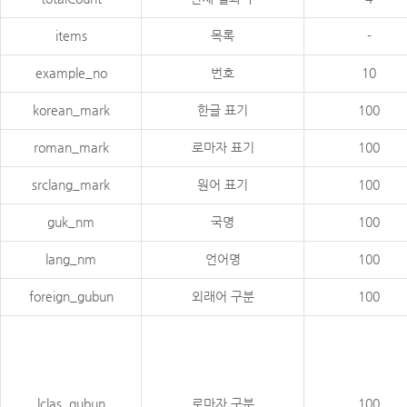
items
목록
-
example_no
번호
10
korean_mark
한글 표기
100
roman_mark
로마자 표기
100
srclang_mark
원어 표기
100
guk_nm
국명
100
lang_nm
언어명
100
foreign_gubun
외래어 구분
100
lclas_gubun
로마자 구분
100