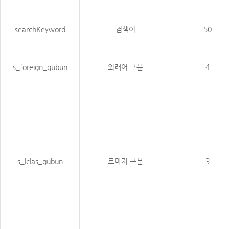
searchKeyword
검색어
50
s_foreign_gubun
외래어 구분
4
s_lclas_gubun
로마자 구분
3