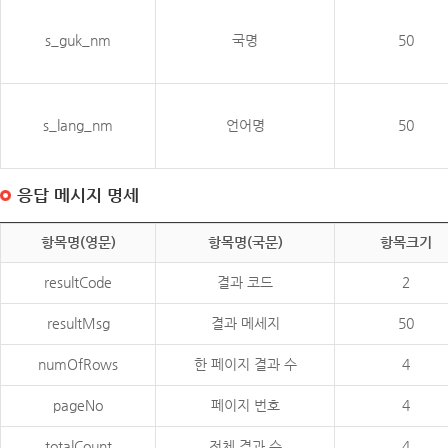
s_guk_nm
국명
50
s_lang_nm
언어명
50
응답 메시지 명세
항목명(영문)
항목명(국문)
항목크기
resultCode
결과 코드
2
resultMsg
결과 메세지
50
numOfRows
한 페이지 결과 수
4
pageNo
페이지 번호
4
totalCount
전체 결과 수
4