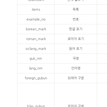
items
목록
example_no
번호
korean_mark
한글 표기
roman_mark
로마자 표기
srclang_mark
원어 표기
guk_nm
국명
lang_nm
언어명
foreign_gubun
외래어 구분
lclas_gubun
로마자 구분