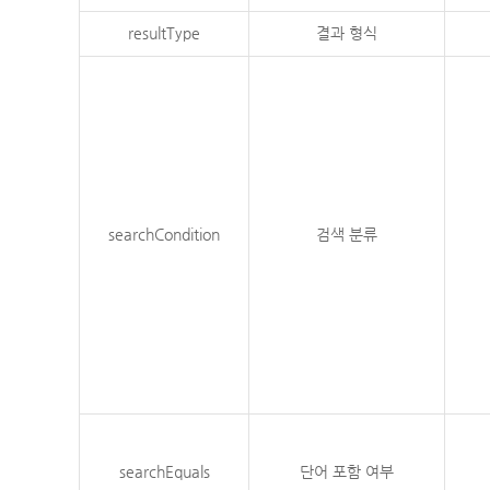
resultType
결과 형식
searchCondition
검색 분류
searchEquals
단어 포함 여부