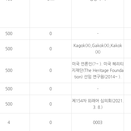
500
0
-
Kagok(X),Gakok(X),Kakok
500
0
(X)
미국 언론인(?~ ). 미국 헤리티
500
0
지재단(The Heritage Founda
tion) 선임 연구원(2014~ ).
500
0
-
제154차 외래어 심의회(2021.
500
0
3. 8.)
4
0
0003