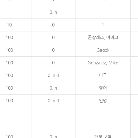
-
0..n
-
10
0
1
100
0
곤잘레즈, 마이크
100
0
Gagok
100
0
Gonzalez, Mike
100
0..n 0
미국
100
0..n
영어
100
0..n 0
인명
100
0..n
행정 구역