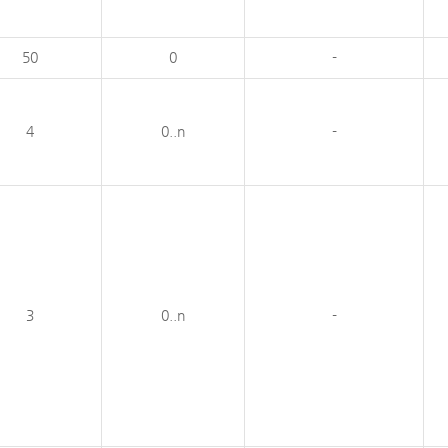
50
0
-
4
0..n
-
3
0..n
-