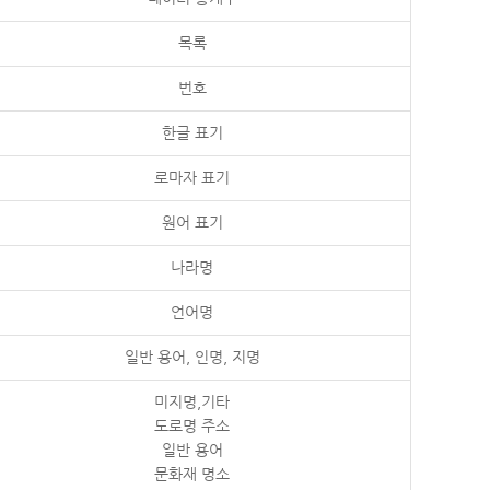
목록
번호
한글 표기
로마자 표기
원어 표기
나라명
언어명
일반 용어, 인명, 지명
미지명,기타
도로명 주소
일반 용어
문화재 명소