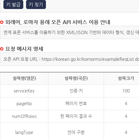
키 발급
키 찾기
외래어, 로마자 용례 오픈 API 서비스 이용 안내
연계 표준 서비스를 이용하기 위한 XML/JSON 기반의 데이터 형식, 갱신
요청 메시지 명세
오픈 API 요청 URL : https://korean.go.kr/kornorms/exampleReqList.d
항목명(영문)
항목명(국문)
항목크기
serviceKey
인증 키
100
pageNo
페이지 번호
4
numOfRows
한 페이지 결과 수
4
langType
언어 구분
4