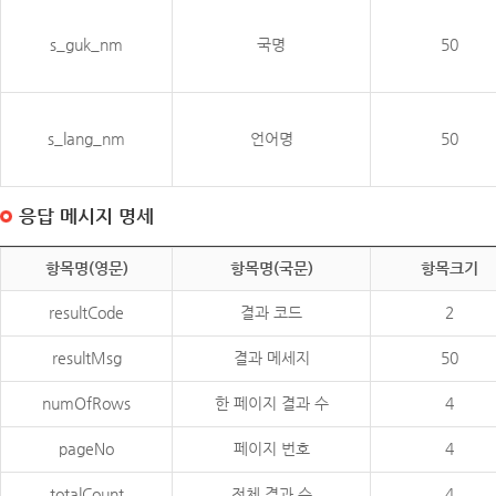
s_guk_nm
국명
50
s_lang_nm
언어명
50
응답 메시지 명세
항목명(영문)
항목명(국문)
항목크기
resultCode
결과 코드
2
resultMsg
결과 메세지
50
numOfRows
한 페이지 결과 수
4
pageNo
페이지 번호
4
totalCount
전체 결과 수
4