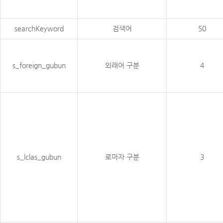
searchKeyword
검색어
50
s_foreign_gubun
외래어 구분
4
s_lclas_gubun
로마자 구분
3