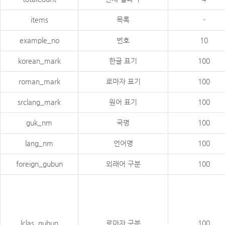
items
목록
-
example_no
번호
10
korean_mark
한글 표기
100
roman_mark
로마자 표기
100
srclang_mark
원어 표기
100
guk_nm
국명
100
lang_nm
언어명
100
foreign_gubun
외래어 구분
100
lclas_gubun
로마자 구분
100