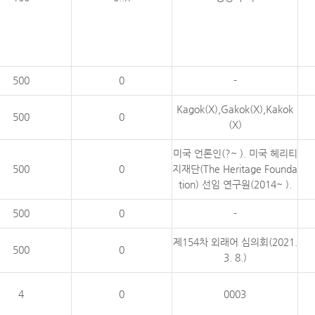
500
0
-
Kagok(X),Gakok(X),Kakok
500
0
(X)
미국 언론인(?~ ). 미국 헤리티
500
0
지재단(The Heritage Founda
tion) 선임 연구원(2014~ ).
500
0
-
제154차 외래어 심의회(2021.
500
0
3. 8.)
4
0
0003