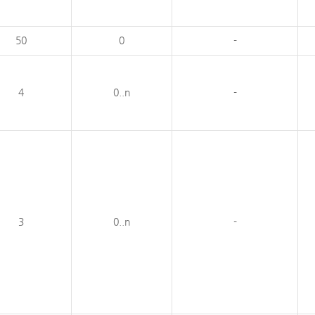
50
0
-
4
0..n
-
3
0..n
-