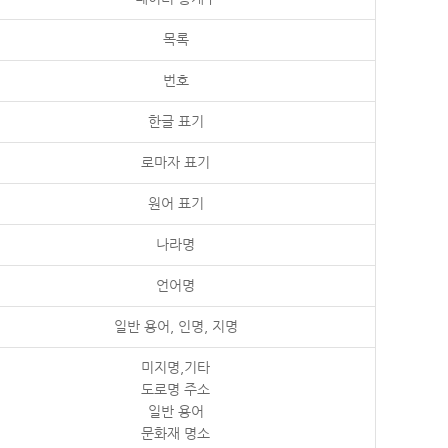
목록
번호
한글 표기
로마자 표기
원어 표기
나라명
언어명
일반 용어, 인명, 지명
미지명,기타
도로명 주소
일반 용어
문화재 명소