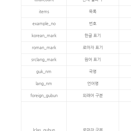
items
목록
example_no
번호
korean_mark
한글 표기
roman_mark
로마자 표기
srclang_mark
원어 표기
guk_nm
국명
lang_nm
언어명
foreign_gubun
외래어 구분
lclas_gubun
로마자 구분