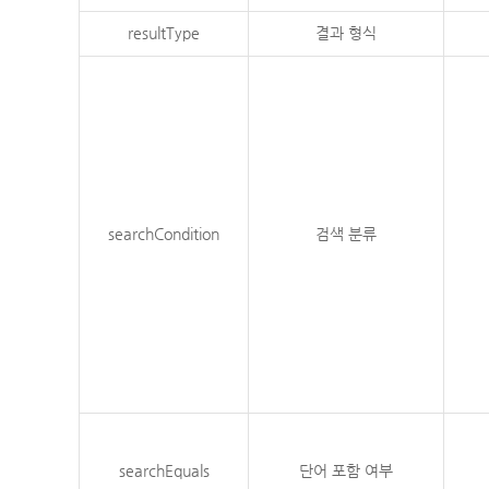
resultType
결과 형식
searchCondition
검색 분류
searchEquals
단어 포함 여부