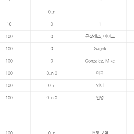
-
0..n
-
10
0
1
100
0
곤잘레즈, 마이크
100
0
Gagok
100
0
Gonzalez, Mike
100
0..n 0
미국
100
0..n
영어
100
0..n 0
인명
100
0..n
행정 구역