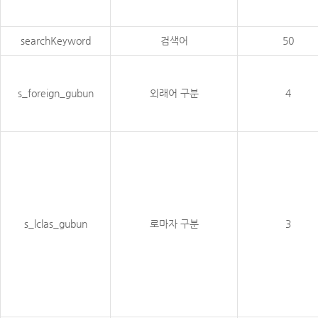
searchKeyword
검색어
50
s_foreign_gubun
외래어 구분
4
s_lclas_gubun
로마자 구분
3