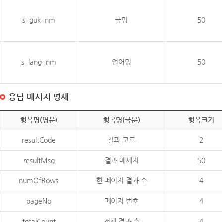
s_guk_nm
국명
50
s_lang_nm
언어명
50
응답 메시지 명세
항목명(영문)
항목명(국문)
항목크기
resultCode
결과 코드
2
resultMsg
결과 메세지
50
numOfRows
한 페이지 결과 수
4
pageNo
페이지 번호
4
totalCount
전체 결과 수
4