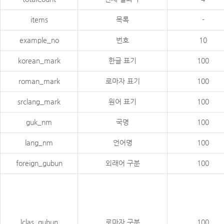
items
목록
-
example_no
번호
10
korean_mark
한글 표기
100
roman_mark
로마자 표기
100
srclang_mark
원어 표기
100
guk_nm
국명
100
lang_nm
언어명
100
foreign_gubun
외래어 구분
100
lclas_gubun
로마자 구분
100