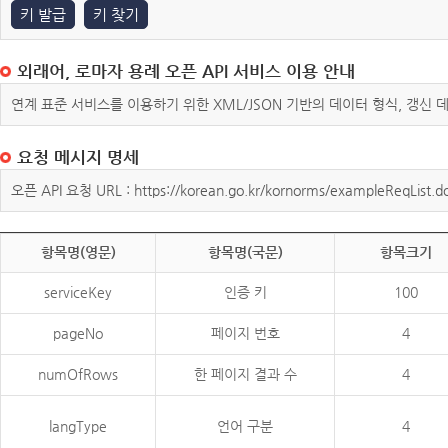
키 발급
키 찾기
외래어, 로마자 용례 오픈 API 서비스 이용 안내
연계 표준 서비스를 이용하기 위한 XML/JSON 기반의 데이터 형식, 갱신
요청 메시지 명세
오픈 API 요청 URL : https://korean.go.kr/kornorms/exampleReqList.d
항목명(영문)
항목명(국문)
항목크기
serviceKey
인증 키
100
pageNo
페이지 번호
4
numOfRows
한 페이지 결과 수
4
langType
언어 구분
4