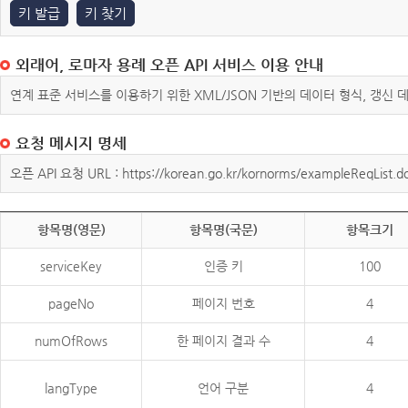
키 발급
키 찾기
외래어, 로마자 용례 오픈 API 서비스 이용 안내
연계 표준 서비스를 이용하기 위한 XML/JSON 기반의 데이터 형식, 갱신
요청 메시지 명세
오픈 API 요청 URL : https://korean.go.kr/kornorms/exampleReqList.d
항목명(영문)
항목명(국문)
항목크기
serviceKey
인증 키
100
pageNo
페이지 번호
4
numOfRows
한 페이지 결과 수
4
langType
언어 구분
4