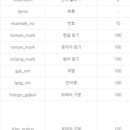
items
목록
-
example_no
번호
10
korean_mark
한글 표기
100
roman_mark
로마자 표기
100
srclang_mark
원어 표기
100
guk_nm
국명
100
lang_nm
언어명
100
foreign_gubun
외래어 구분
100
lclas_gubun
로마자 구분
100