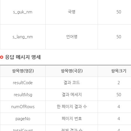
s_guk_nm
국명
50
s_lang_nm
언어명
50
응답 메시지 명세
항목명(영문)
항목명(국문)
항목크기
resultCode
결과 코드
2
resultMsg
결과 메세지
50
numOfRows
한 페이지 결과 수
4
pageNo
페이지 번호
4
totalCount
전체 결과 수
4