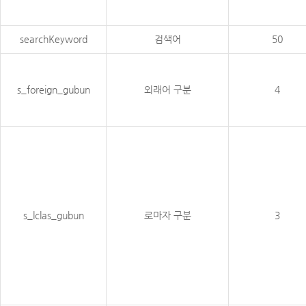
searchKeyword
검색어
50
s_foreign_gubun
외래어 구분
4
s_lclas_gubun
로마자 구분
3