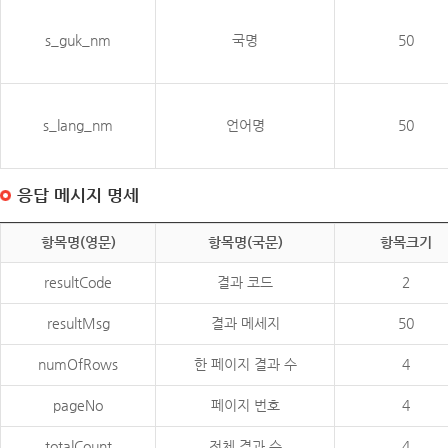
s_guk_nm
국명
50
s_lang_nm
언어명
50
응답 메시지 명세
항목명(영문)
항목명(국문)
항목크기
resultCode
결과 코드
2
resultMsg
결과 메세지
50
numOfRows
한 페이지 결과 수
4
pageNo
페이지 번호
4
totalCount
전체 결과 수
4