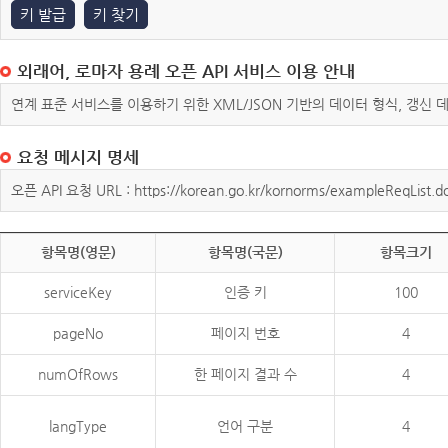
키 발급
키 찾기
외래어, 로마자 용례 오픈 API 서비스 이용 안내
연계 표준 서비스를 이용하기 위한 XML/JSON 기반의 데이터 형식, 갱신
요청 메시지 명세
오픈 API 요청 URL : https://korean.go.kr/kornorms/exampleReqList.d
항목명(영문)
항목명(국문)
항목크기
serviceKey
인증 키
100
pageNo
페이지 번호
4
numOfRows
한 페이지 결과 수
4
langType
언어 구분
4