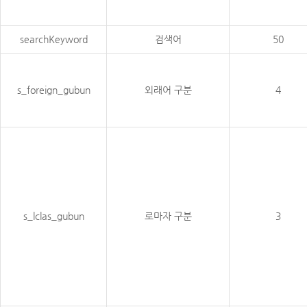
searchKeyword
검색어
50
s_foreign_gubun
외래어 구분
4
s_lclas_gubun
로마자 구분
3