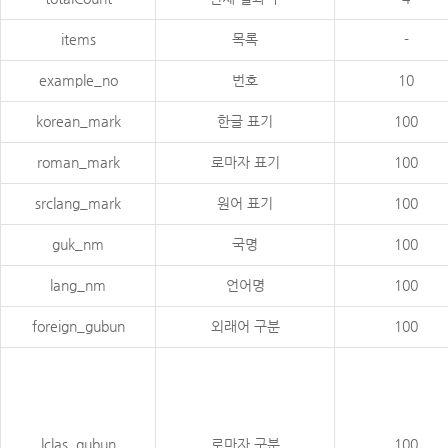
items
목록
-
example_no
번호
10
korean_mark
한글 표기
100
roman_mark
로마자 표기
100
srclang_mark
원어 표기
100
guk_nm
국명
100
lang_nm
언어명
100
foreign_gubun
외래어 구분
100
lclas_gubun
로마자 구분
100