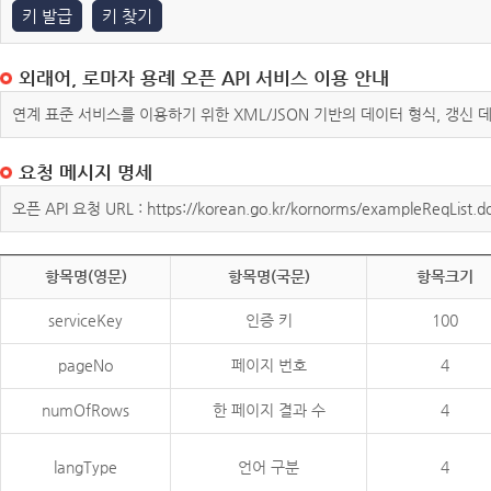
키 발급
키 찾기
외래어, 로마자 용례 오픈 API 서비스 이용 안내
연계 표준 서비스를 이용하기 위한 XML/JSON 기반의 데이터 형식, 갱신
요청 메시지 명세
오픈 API 요청 URL : https://korean.go.kr/kornorms/exampleReqList.d
항목명(영문)
항목명(국문)
항목크기
serviceKey
인증 키
100
pageNo
페이지 번호
4
numOfRows
한 페이지 결과 수
4
langType
언어 구분
4