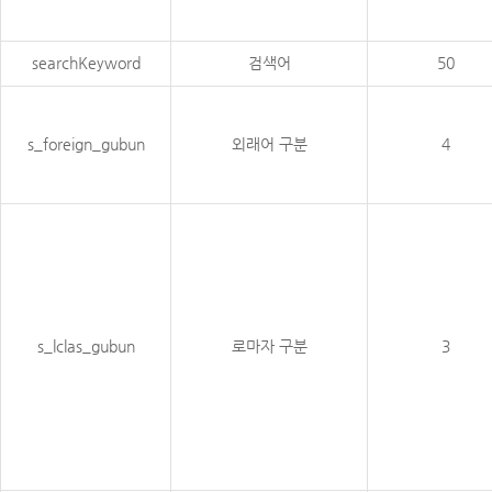
searchKeyword
검색어
50
s_foreign_gubun
외래어 구분
4
s_lclas_gubun
로마자 구분
3