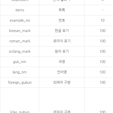
items
목록
-
example_no
번호
10
korean_mark
한글 표기
100
roman_mark
로마자 표기
100
srclang_mark
원어 표기
100
guk_nm
국명
100
lang_nm
언어명
100
foreign_gubun
외래어 구분
100
lclas_gubun
로마자 구분
100