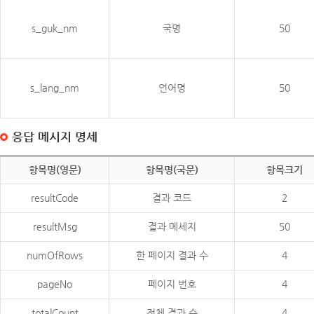
s_guk_nm
국명
50
s_lang_nm
언어명
50
응답 메시지 명세
항목명(영문)
항목명(국문)
항목크기
resultCode
결과 코드
2
resultMsg
결과 메세지
50
numOfRows
한 페이지 결과 수
4
pageNo
페이지 번호
4
totalCount
전체 결과 수
4