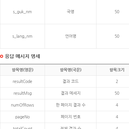
s_guk_nm
국명
50
s_lang_nm
언어명
50
응답 메시지 명세
항목명(영문)
항목명(국문)
항목크기
resultCode
결과 코드
2
resultMsg
결과 메세지
50
numOfRows
한 페이지 결과 수
4
pageNo
페이지 번호
4
totalCount
전체 결과 수
4