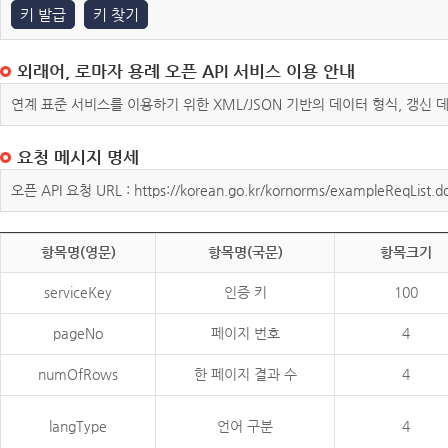
키 발급
키 찾기
외래어, 로마자 용례 오픈 API 서비스 이용 안내
연계 표준 서비스를 이용하기 위한 XML/JSON 기반의 데이터 형식, 갱신
요청 메시지 명세
오픈 API 요청 URL : https://korean.go.kr/kornorms/exampleReqList.d
항목명(영문)
항목명(국문)
항목크기
serviceKey
인증 키
100
pageNo
페이지 번호
4
numOfRows
한 페이지 결과 수
4
langType
언어 구분
4