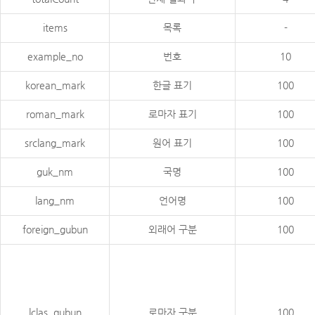
items
목록
-
example_no
번호
10
korean_mark
한글 표기
100
roman_mark
로마자 표기
100
srclang_mark
원어 표기
100
guk_nm
국명
100
lang_nm
언어명
100
foreign_gubun
외래어 구분
100
lclas_gubun
로마자 구분
100