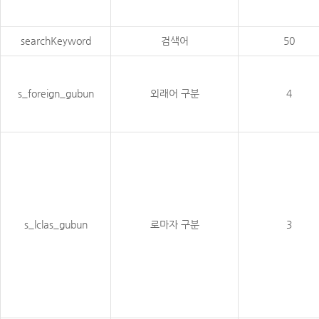
searchKeyword
검색어
50
s_foreign_gubun
외래어 구분
4
s_lclas_gubun
로마자 구분
3