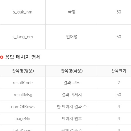
s_guk_nm
국명
50
s_lang_nm
언어명
50
응답 메시지 명세
항목명(영문)
항목명(국문)
항목크기
resultCode
결과 코드
2
resultMsg
결과 메세지
50
numOfRows
한 페이지 결과 수
4
pageNo
페이지 번호
4
totalCount
전체 결과 수
4