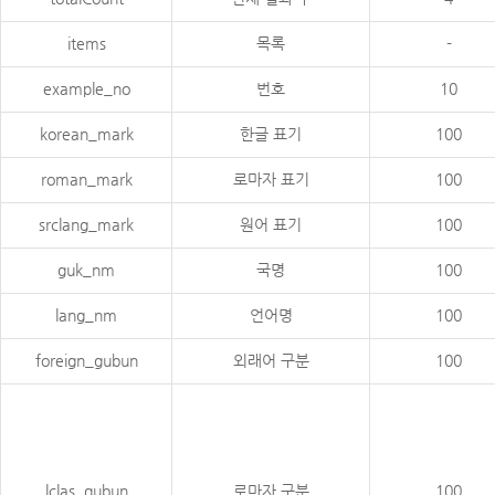
items
목록
-
example_no
번호
10
korean_mark
한글 표기
100
roman_mark
로마자 표기
100
srclang_mark
원어 표기
100
guk_nm
국명
100
lang_nm
언어명
100
foreign_gubun
외래어 구분
100
lclas_gubun
로마자 구분
100