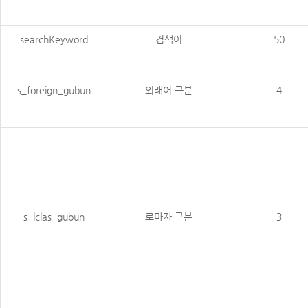
searchKeyword
검색어
50
s_foreign_gubun
외래어 구분
4
s_lclas_gubun
로마자 구분
3