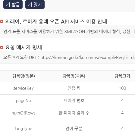
키 발급
키 찾기
외래어, 로마자 용례 오픈 API 서비스 이용 안내
연계 표준 서비스를 이용하기 위한 XML/JSON 기반의 데이터 형식, 갱신
요청 메시지 명세
오픈 API 요청 URL : https://korean.go.kr/kornorms/exampleReqList.d
항목명(영문)
항목명(국문)
항목크기
serviceKey
인증 키
100
pageNo
페이지 번호
4
numOfRows
한 페이지 결과 수
4
langType
언어 구분
4