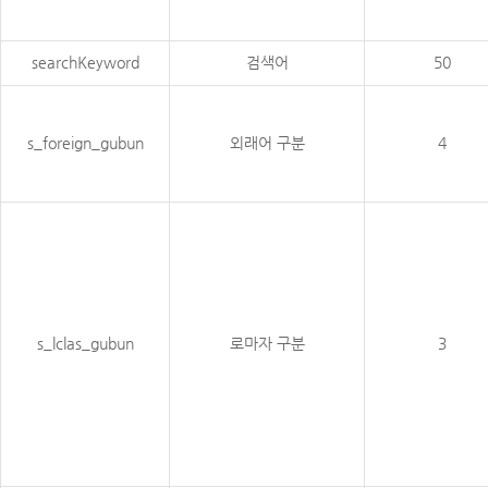
searchKeyword
검색어
50
s_foreign_gubun
외래어 구분
4
s_lclas_gubun
로마자 구분
3