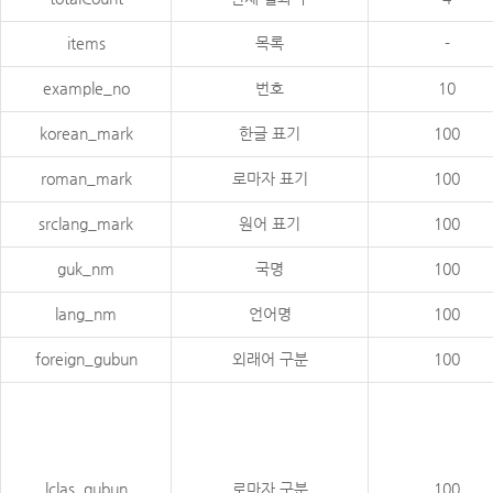
items
목록
-
example_no
번호
10
korean_mark
한글 표기
100
roman_mark
로마자 표기
100
srclang_mark
원어 표기
100
guk_nm
국명
100
lang_nm
언어명
100
foreign_gubun
외래어 구분
100
lclas_gubun
로마자 구분
100