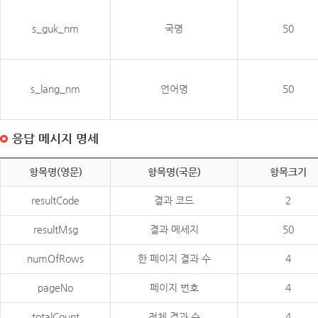
s_guk_nm
국명
50
s_lang_nm
언어명
50
응답 메시지 명세
항목명(영문)
항목명(국문)
항목크기
resultCode
결과 코드
2
resultMsg
결과 메세지
50
numOfRows
한 페이지 결과 수
4
pageNo
페이지 번호
4
totalCount
전체 결과 수
4