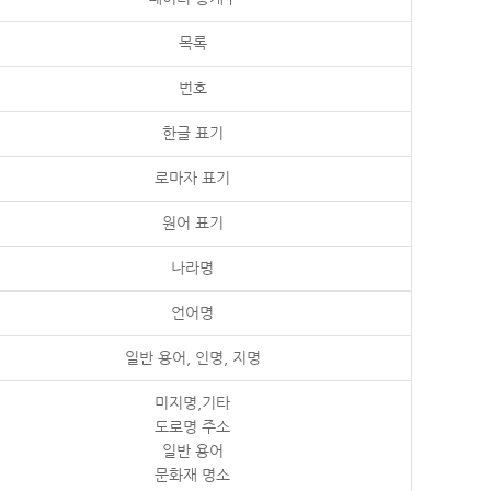
목록
번호
한글 표기
로마자 표기
원어 표기
나라명
언어명
일반 용어, 인명, 지명
미지명,기타
도로명 주소
일반 용어
문화재 명소