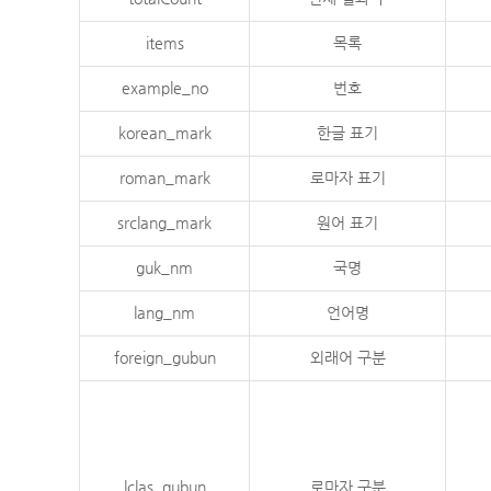
items
목록
example_no
번호
korean_mark
한글 표기
roman_mark
로마자 표기
srclang_mark
원어 표기
guk_nm
국명
lang_nm
언어명
foreign_gubun
외래어 구분
lclas_gubun
로마자 구분