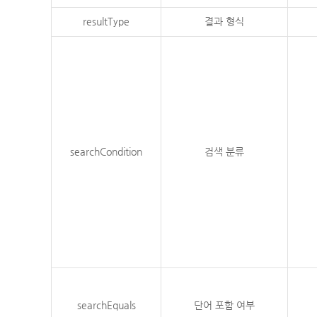
resultType
결과 형식
searchCondition
검색 분류
searchEquals
단어 포함 여부