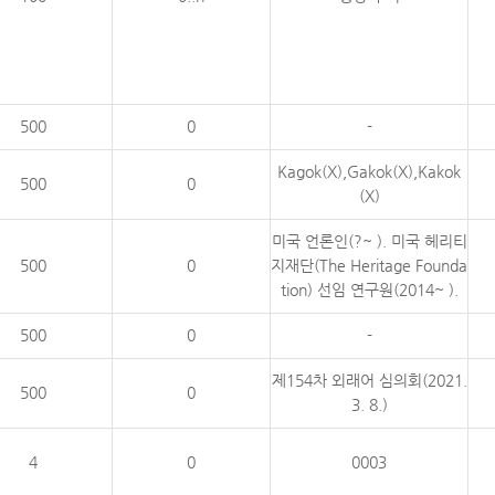
500
0
-
Kagok(X),Gakok(X),Kakok
500
0
(X)
미국 언론인(?~ ). 미국 헤리티
500
0
지재단(The Heritage Founda
tion) 선임 연구원(2014~ ).
500
0
-
제154차 외래어 심의회(2021.
500
0
3. 8.)
4
0
0003