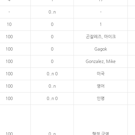
-
0..n
-
10
0
1
100
0
곤잘레즈, 마이크
100
0
Gagok
100
0
Gonzalez, Mike
100
0..n 0
미국
100
0..n
영어
100
0..n 0
인명
100
0..n
행정 구역