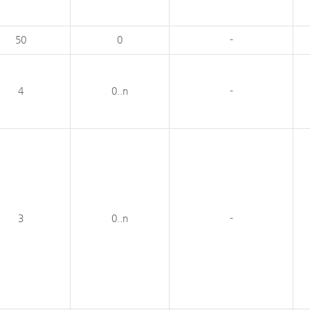
50
0
-
4
0..n
-
3
0..n
-