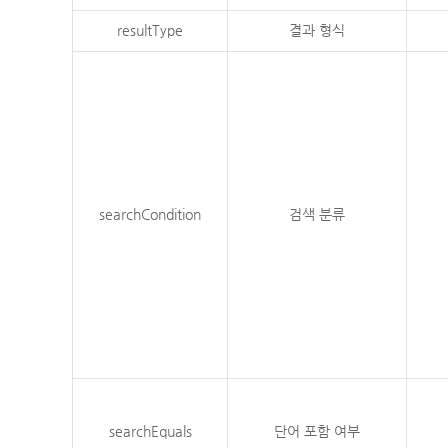
resultType
결과 형식
searchCondition
검색 분류
searchEquals
단어 포함 여부