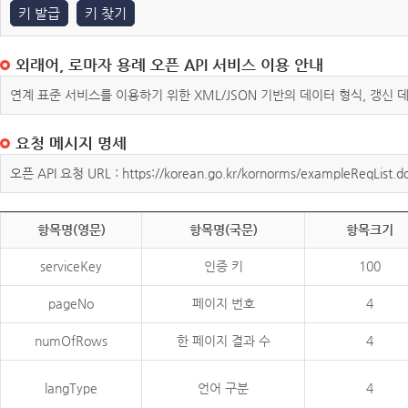
키 발급
키 찾기
외래어, 로마자 용례 오픈 API 서비스 이용 안내
연계 표준 서비스를 이용하기 위한 XML/JSON 기반의 데이터 형식, 갱신
요청 메시지 명세
오픈 API 요청 URL : https://korean.go.kr/kornorms/exampleReqList.d
항목명(영문)
항목명(국문)
항목크기
serviceKey
인증 키
100
pageNo
페이지 번호
4
numOfRows
한 페이지 결과 수
4
langType
언어 구분
4