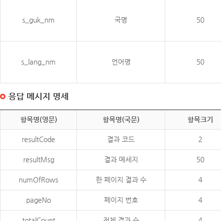
s_guk_nm
국명
50
s_lang_nm
언어명
50
응답 메시지 명세
항목명(영문)
항목명(국문)
항목크기
resultCode
결과 코드
2
resultMsg
결과 메세지
50
numOfRows
한 페이지 결과 수
4
pageNo
페이지 번호
4
totalCount
전체 결과 수
4