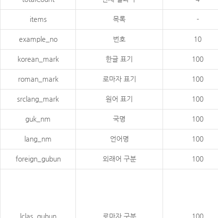
items
목록
-
example_no
번호
10
korean_mark
한글 표기
100
roman_mark
로마자 표기
100
srclang_mark
원어 표기
100
guk_nm
국명
100
lang_nm
언어명
100
foreign_gubun
외래어 구분
100
lclas_gubun
로마자 구분
100