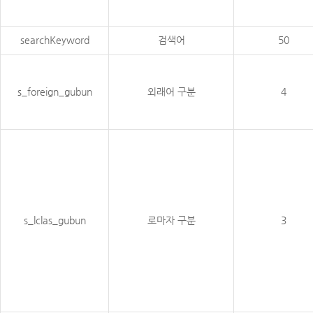
searchKeyword
검색어
50
s_foreign_gubun
외래어 구분
4
s_lclas_gubun
로마자 구분
3