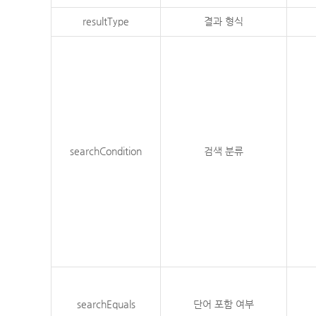
resultType
결과 형식
searchCondition
검색 분류
searchEquals
단어 포함 여부