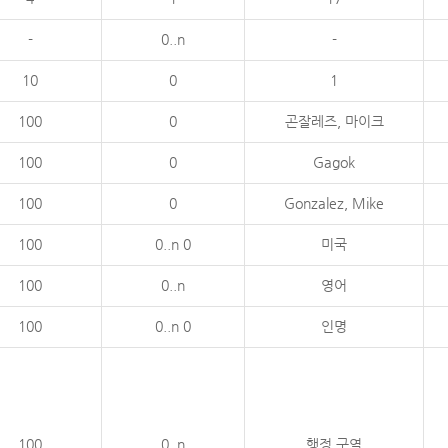
-
0..n
-
10
0
1
100
0
곤잘레즈, 마이크
100
0
Gagok
100
0
Gonzalez, Mike
100
0..n 0
미국
100
0..n
영어
100
0..n 0
인명
100
0..n
행정 구역