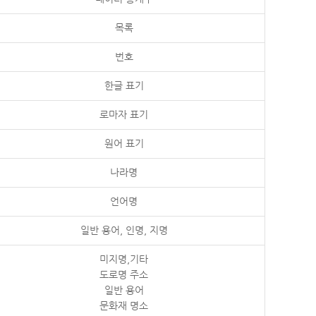
목록
번호
한글 표기
로마자 표기
원어 표기
나라명
언어명
일반 용어, 인명, 지명
미지명,기타
도로명 주소
일반 용어
문화재 명소