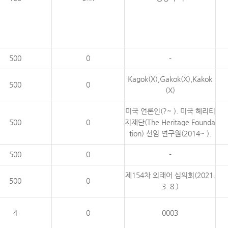
500
0
-
Kagok(X),Gakok(X),Kakok
500
0
(X)
미국 언론인(?~ ). 미국 헤리티
500
0
지재단(The Heritage Founda
tion) 선임 연구원(2014~ ).
500
0
-
제154차 외래어 심의회(2021.
500
0
3. 8.)
4
0
0003