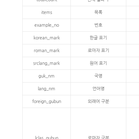
items
목록
example_no
번호
korean_mark
한글 표기
roman_mark
로마자 표기
srclang_mark
원어 표기
guk_nm
국명
lang_nm
언어명
foreign_gubun
외래어 구분
lclas_gubun
로마자 구분