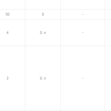
50
0
-
4
0..n
-
3
0..n
-