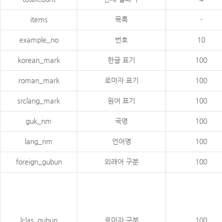
items
목록
-
example_no
번호
10
korean_mark
한글 표기
100
roman_mark
로마자 표기
100
srclang_mark
원어 표기
100
guk_nm
국명
100
lang_nm
언어명
100
foreign_gubun
외래어 구분
100
lclas_gubun
로마자 구분
100