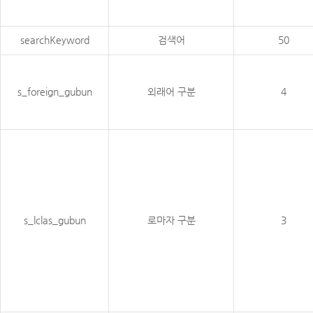
searchKeyword
검색어
50
s_foreign_gubun
외래어 구분
4
s_lclas_gubun
로마자 구분
3