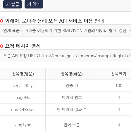
키 발급
키 찾기
외래어, 로마자 용례 오픈 API 서비스 이용 안내
연계 표준 서비스를 이용하기 위한 XML/JSON 기반의 데이터 형식, 갱신
요청 메시지 명세
오픈 API 요청 URL : https://korean.go.kr/kornorms/exampleReqList.d
항목명(영문)
항목명(국문)
항목크기
serviceKey
인증 키
100
pageNo
페이지 번호
4
numOfRows
한 페이지 결과 수
4
langType
언어 구분
4