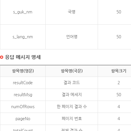
s_guk_nm
국명
50
s_lang_nm
언어명
50
응답 메시지 명세
항목명(영문)
항목명(국문)
항목크기
resultCode
결과 코드
2
resultMsg
결과 메세지
50
numOfRows
한 페이지 결과 수
4
pageNo
페이지 번호
4
totalCount
전체 결과 수
4