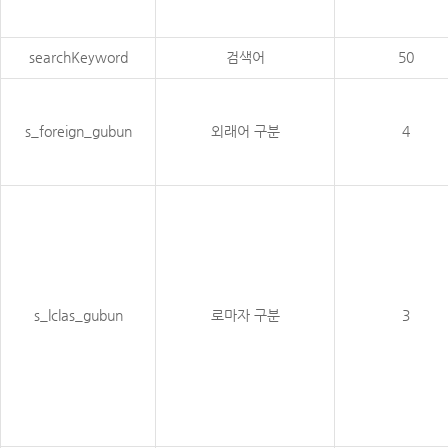
searchKeyword
검색어
50
s_foreign_gubun
외래어 구분
4
s_lclas_gubun
로마자 구분
3