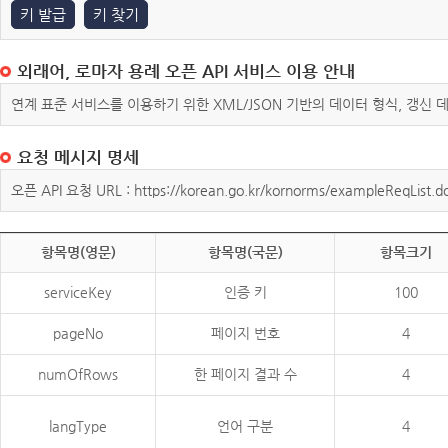
키 발급
키 찾기
외래어, 로마자 용례 오픈 API 서비스 이용 안내
연계 표준 서비스를 이용하기 위한 XML/JSON 기반의 데이터 형식, 갱신
요청 메시지 명세
오픈 API 요청 URL : https://korean.go.kr/kornorms/exampleReqList.d
항목명(영문)
항목명(국문)
항목크기
serviceKey
인증 키
100
pageNo
페이지 번호
4
numOfRows
한 페이지 결과 수
4
langType
언어 구분
4