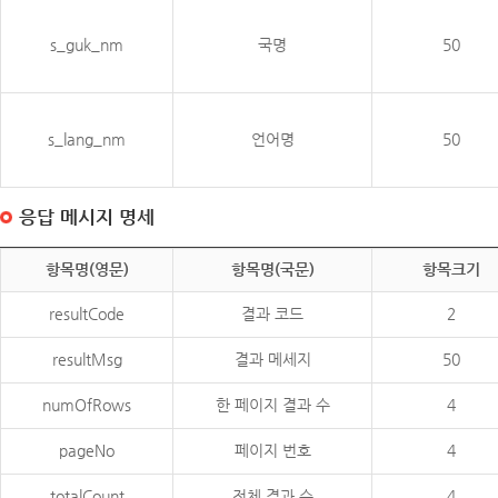
s_guk_nm
국명
50
s_lang_nm
언어명
50
응답 메시지 명세
항목명(영문)
항목명(국문)
항목크기
resultCode
결과 코드
2
resultMsg
결과 메세지
50
numOfRows
한 페이지 결과 수
4
pageNo
페이지 번호
4
totalCount
전체 결과 수
4