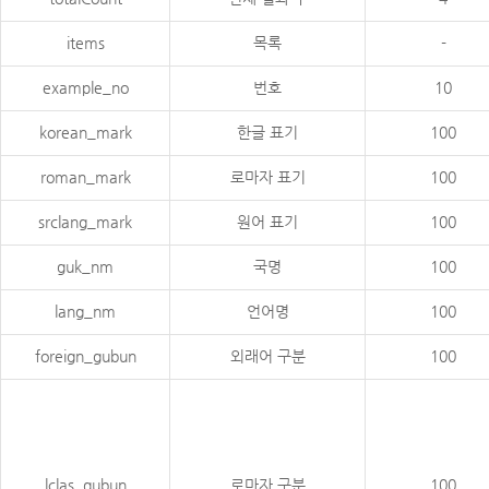
items
목록
-
example_no
번호
10
korean_mark
한글 표기
100
roman_mark
로마자 표기
100
srclang_mark
원어 표기
100
guk_nm
국명
100
lang_nm
언어명
100
foreign_gubun
외래어 구분
100
lclas_gubun
로마자 구분
100