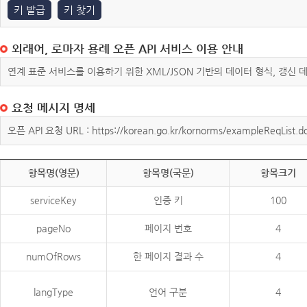
키 발급
키 찾기
외래어, 로마자 용례 오픈 API 서비스 이용 안내
연계 표준 서비스를 이용하기 위한 XML/JSON 기반의 데이터 형식, 갱신
요청 메시지 명세
오픈 API 요청 URL : https://korean.go.kr/kornorms/exampleReqList.d
항목명(영문)
항목명(국문)
항목크기
serviceKey
인증 키
100
pageNo
페이지 번호
4
numOfRows
한 페이지 결과 수
4
langType
언어 구분
4