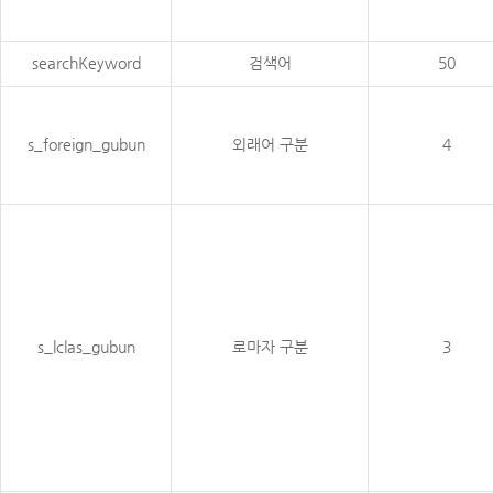
searchKeyword
검색어
50
s_foreign_gubun
외래어 구분
4
s_lclas_gubun
로마자 구분
3