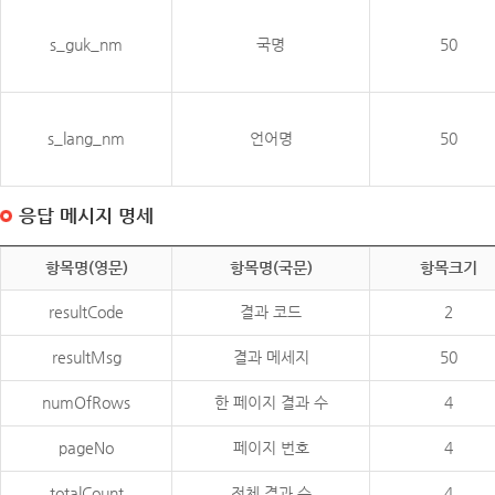
s_guk_nm
국명
50
s_lang_nm
언어명
50
응답 메시지 명세
항목명(영문)
항목명(국문)
항목크기
resultCode
결과 코드
2
resultMsg
결과 메세지
50
numOfRows
한 페이지 결과 수
4
pageNo
페이지 번호
4
totalCount
전체 결과 수
4