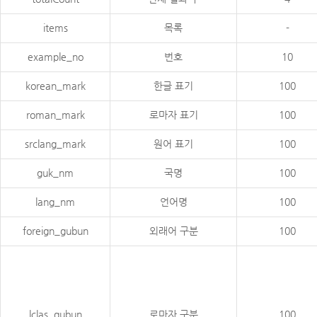
items
목록
-
example_no
번호
10
korean_mark
한글 표기
100
roman_mark
로마자 표기
100
srclang_mark
원어 표기
100
guk_nm
국명
100
lang_nm
언어명
100
foreign_gubun
외래어 구분
100
lclas_gubun
로마자 구분
100