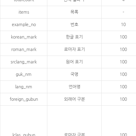
items
목록
-
example_no
번호
10
korean_mark
한글 표기
100
roman_mark
로마자 표기
100
srclang_mark
원어 표기
100
guk_nm
국명
100
lang_nm
언어명
100
foreign_gubun
외래어 구분
100
lclas_gubun
로마자 구분
100