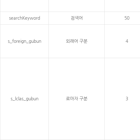
searchKeyword
검색어
50
s_foreign_gubun
외래어 구분
4
s_lclas_gubun
로마자 구분
3