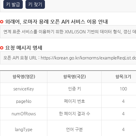
키 발급
키 찾기
외래어, 로마자 용례 오픈 API 서비스 이용 안내
연계 표준 서비스를 이용하기 위한 XML/JSON 기반의 데이터 형식, 갱신
요청 메시지 명세
오픈 API 요청 URL : https://korean.go.kr/kornorms/exampleReqList.d
항목명(영문)
항목명(국문)
항목크기
serviceKey
인증 키
100
pageNo
페이지 번호
4
numOfRows
한 페이지 결과 수
4
langType
언어 구분
4