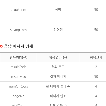
s_guk_nm
국명
50
s_lang_nm
언어명
50
응답 메시지 명세
항목명(영문)
항목명(국문)
항목크기
resultCode
결과 코드
2
resultMsg
결과 메세지
50
numOfRows
한 페이지 결과 수
4
pageNo
페이지 번호
4
totalCount
전체 결과 수
4