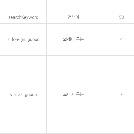
searchKeyword
검색어
50
s_foreign_gubun
외래어 구분
4
s_lclas_gubun
로마자 구분
3