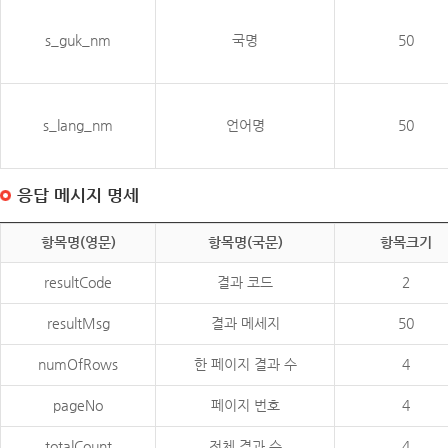
s_guk_nm
국명
50
s_lang_nm
언어명
50
응답 메시지 명세
항목명(영문)
항목명(국문)
항목크기
resultCode
결과 코드
2
resultMsg
결과 메세지
50
numOfRows
한 페이지 결과 수
4
pageNo
페이지 번호
4
totalCount
전체 결과 수
4