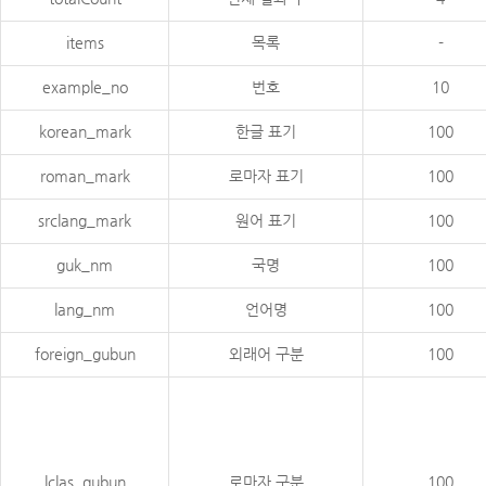
items
목록
-
example_no
번호
10
korean_mark
한글 표기
100
roman_mark
로마자 표기
100
srclang_mark
원어 표기
100
guk_nm
국명
100
lang_nm
언어명
100
foreign_gubun
외래어 구분
100
lclas_gubun
로마자 구분
100