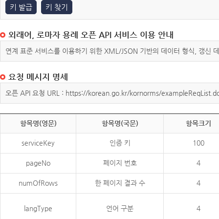
키 발급
키 찾기
외래어, 로마자 용례 오픈 API 서비스 이용 안내
연계 표준 서비스를 이용하기 위한 XML/JSON 기반의 데이터 형식, 갱신
요청 메시지 명세
오픈 API 요청 URL : https://korean.go.kr/kornorms/exampleReqList.d
항목명(영문)
항목명(국문)
항목크기
serviceKey
인증 키
100
pageNo
페이지 번호
4
numOfRows
한 페이지 결과 수
4
langType
언어 구분
4