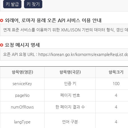
키 발급
키 찾기
외래어, 로마자 용례 오픈 API 서비스 이용 안내
연계 표준 서비스를 이용하기 위한 XML/JSON 기반의 데이터 형식, 갱신
요청 메시지 명세
오픈 API 요청 URL : https://korean.go.kr/kornorms/exampleReqList.d
항목명(영문)
항목명(국문)
항목크기
serviceKey
인증 키
100
pageNo
페이지 번호
4
numOfRows
한 페이지 결과 수
4
langType
언어 구분
4