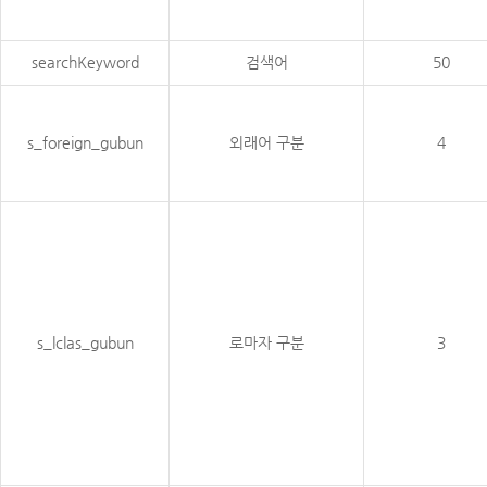
searchKeyword
검색어
50
s_foreign_gubun
외래어 구분
4
s_lclas_gubun
로마자 구분
3