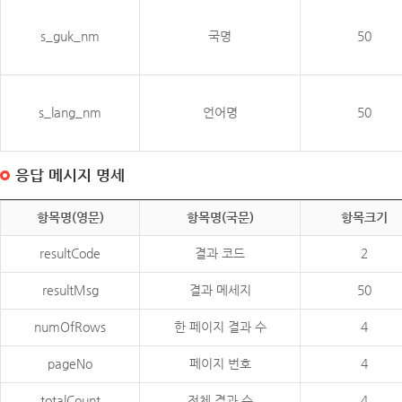
s_guk_nm
국명
50
s_lang_nm
언어명
50
응답 메시지 명세
항목명(영문)
항목명(국문)
항목크기
resultCode
결과 코드
2
resultMsg
결과 메세지
50
numOfRows
한 페이지 결과 수
4
pageNo
페이지 번호
4
totalCount
전체 결과 수
4