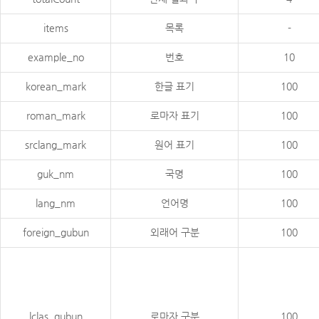
items
목록
-
example_no
번호
10
korean_mark
한글 표기
100
roman_mark
로마자 표기
100
srclang_mark
원어 표기
100
guk_nm
국명
100
lang_nm
언어명
100
foreign_gubun
외래어 구분
100
lclas_gubun
로마자 구분
100