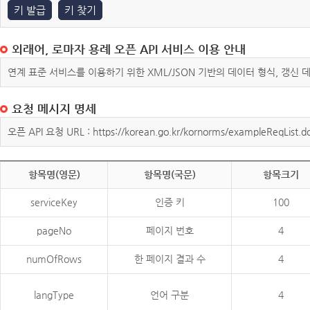
키 발급
키 찾기
외래어, 로마자 용례 오픈 API 서비스 이용 안내
연계 표준 서비스를 이용하기 위한 XML/JSON 기반의 데이터 형식, 갱신
요청 메시지 명세
오픈 API 요청 URL : https://korean.go.kr/kornorms/exampleReqList.d
항목명(영문)
항목명(국문)
항목크기
serviceKey
인증 키
100
pageNo
페이지 번호
4
numOfRows
한 페이지 결과 수
4
langType
언어 구분
4