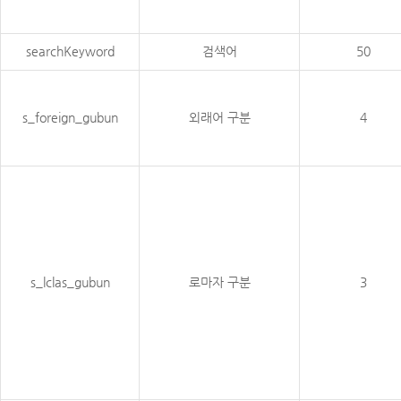
searchKeyword
검색어
50
s_foreign_gubun
외래어 구분
4
s_lclas_gubun
로마자 구분
3