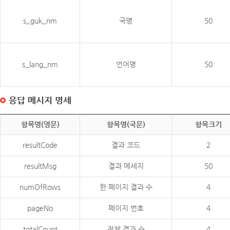
s_guk_nm
국명
50
s_lang_nm
언어명
50
응답 메시지 명세
항목명(영문)
항목명(국문)
항목크기
resultCode
결과 코드
2
resultMsg
결과 메세지
50
numOfRows
한 페이지 결과 수
4
pageNo
페이지 번호
4
totalCount
전체 결과 수
4