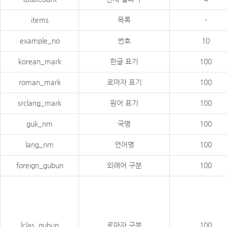
items
목록
-
example_no
번호
10
korean_mark
한글 표기
100
roman_mark
로마자 표기
100
srclang_mark
원어 표기
100
guk_nm
국명
100
lang_nm
언어명
100
foreign_gubun
외래어 구분
100
lclas_gubun
로마자 구분
100