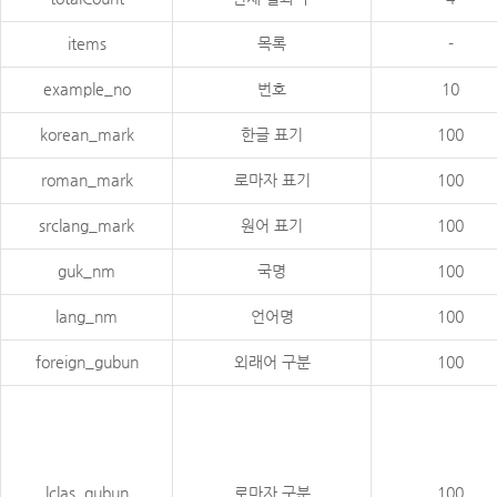
items
목록
-
example_no
번호
10
korean_mark
한글 표기
100
roman_mark
로마자 표기
100
srclang_mark
원어 표기
100
guk_nm
국명
100
lang_nm
언어명
100
foreign_gubun
외래어 구분
100
lclas_gubun
로마자 구분
100