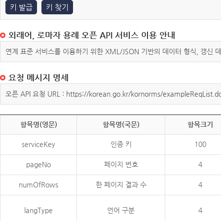
키 발급
키 찾기
외래어, 로마자 용례 오픈 API 서비스 이용 안내
연계 표준 서비스를 이용하기 위한 XML/JSON 기반의 데이터 형식, 갱신
요청 메시지 명세
오픈 API 요청 URL : https://korean.go.kr/kornorms/exampleReqList.d
항목명(영문)
항목명(국문)
항목크기
serviceKey
인증 키
100
pageNo
페이지 번호
4
numOfRows
한 페이지 결과 수
4
langType
언어 구분
4