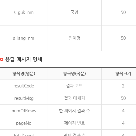
s_guk_nm
국명
50
s_lang_nm
언어명
50
응답 메시지 명세
항목명(영문)
항목명(국문)
항목크기
resultCode
결과 코드
2
resultMsg
결과 메세지
50
numOfRows
한 페이지 결과 수
4
pageNo
페이지 번호
4
totalCount
전체 결과 수
4