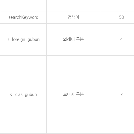
searchKeyword
검색어
50
s_foreign_gubun
외래어 구분
4
s_lclas_gubun
로마자 구분
3