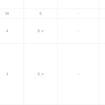
50
0
-
4
0..n
-
3
0..n
-