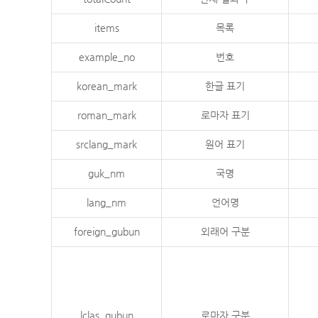
items
목록
example_no
번호
korean_mark
한글 표기
roman_mark
로마자 표기
srclang_mark
원어 표기
guk_nm
국명
lang_nm
언어명
foreign_gubun
외래어 구분
lclas_gubun
로마자 구분