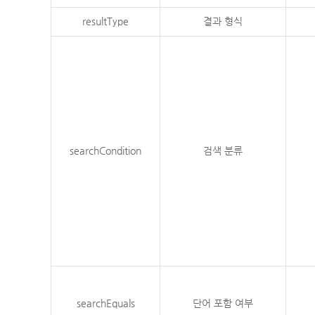
resultType
결과 형식
searchCondition
검색 분류
searchEquals
단어 포함 여부