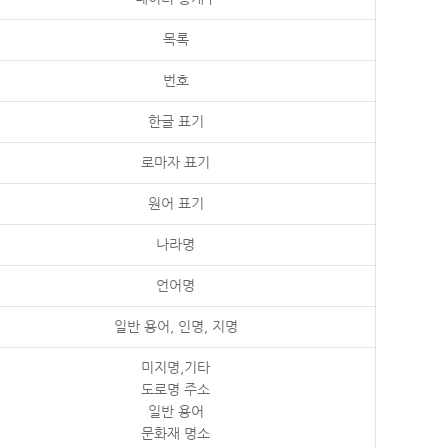
목록
번호
한글 표기
로마자 표기
원어 표기
나라명
언어명
일반 용어, 인명, 지명
미지명,기타
도로명 주소
일반 용어
문화재 명소