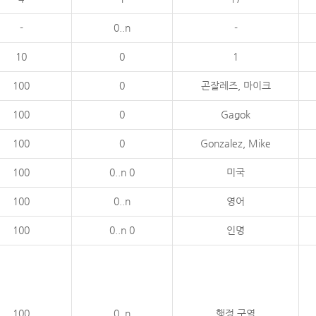
-
0..n
-
10
0
1
100
0
곤잘레즈, 마이크
100
0
Gagok
100
0
Gonzalez, Mike
100
0..n 0
미국
100
0..n
영어
100
0..n 0
인명
100
0..n
행정 구역