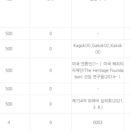
500
0
-
Kagok(X),Gakok(X),Kakok
500
0
(X)
미국 언론인(?~ ). 미국 헤리티
500
0
지재단(The Heritage Founda
tion) 선임 연구원(2014~ ).
500
0
-
제154차 외래어 심의회(2021.
500
0
3. 8.)
4
0
0003