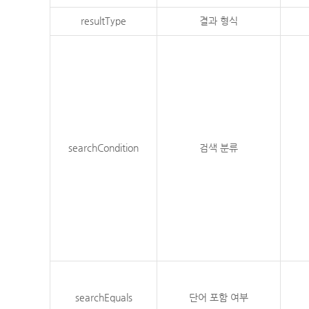
resultType
결과 형식
searchCondition
검색 분류
searchEquals
단어 포함 여부