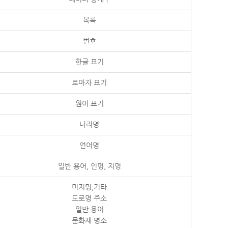
목록
번호
한글 표기
로마자 표기
원어 표기
나라명
언어명
일반 용어, 인명, 지명
미지명,기타
도로명 주소
일반 용어
문화재 명소