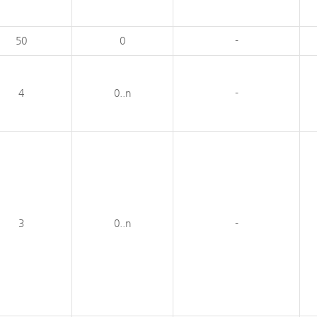
50
0
-
4
0..n
-
3
0..n
-