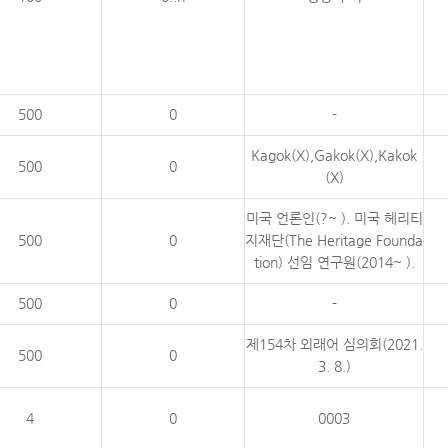
500
0
-
Kagok(X),Gakok(X),Kakok
500
0
(X)
미국 언론인(?~ ). 미국 헤리티
500
0
지재단(The Heritage Founda
tion) 선임 연구원(2014~ ).
500
0
-
제154차 외래어 심의회(2021.
500
0
3. 8.)
4
0
0003