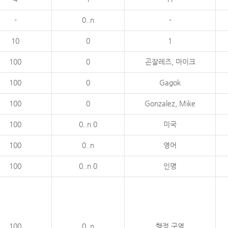
-
0..n
-
10
0
1
100
0
곤잘레즈, 마이크
100
0
Gagok
100
0
Gonzalez, Mike
100
0..n 0
미국
100
0..n
영어
100
0..n 0
인명
100
0..n
행정 구역