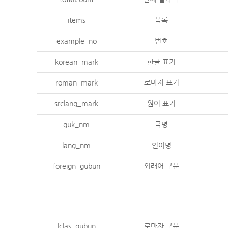
items
목록
example_no
번호
korean_mark
한글 표기
roman_mark
로마자 표기
srclang_mark
원어 표기
guk_nm
국명
lang_nm
언어명
foreign_gubun
외래어 구분
lclas_gubun
로마자 구분