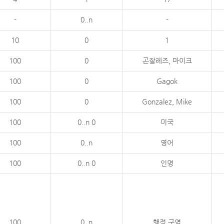
-
0..n
-
10
0
1
100
0
곤잘레즈, 마이크
100
0
Gagok
100
0
Gonzalez, Mike
100
0..n 0
미국
100
0..n
영어
100
0..n 0
인명
100
0..n
행정 구역