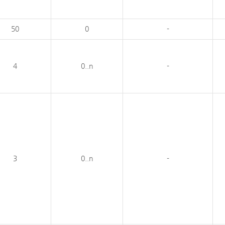
50
0
-
4
0..n
-
3
0..n
-