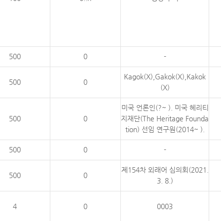
500
0
-
Kagok(X),Gakok(X),Kakok
500
0
(X)
미국 언론인(?~ ). 미국 헤리티
500
0
지재단(The Heritage Founda
tion) 선임 연구원(2014~ ).
500
0
-
제154차 외래어 심의회(2021.
500
0
3. 8.)
4
0
0003