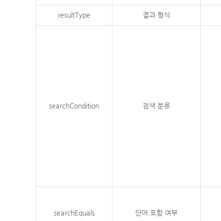
resultType
결과 형식
searchCondition
검색 분류
searchEquals
단어 포함 여부