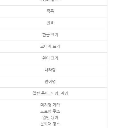
목록
번호
한글 표기
로마자 표기
원어 표기
나라명
언어명
일반 용어, 인명, 지명
미지명,기타
도로명 주소
일반 용어
문화재 명소