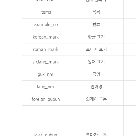
items
목록
example_no
번호
korean_mark
한글 표기
roman_mark
로마자 표기
srclang_mark
원어 표기
guk_nm
국명
lang_nm
언어명
foreign_gubun
외래어 구분
lclas_gubun
로마자 구분