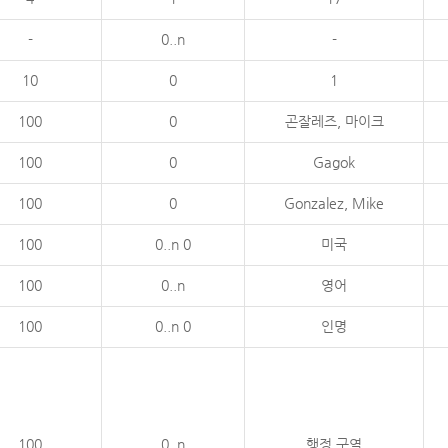
-
0..n
-
10
0
1
100
0
곤잘레즈, 마이크
100
0
Gagok
100
0
Gonzalez, Mike
100
0..n 0
미국
100
0..n
영어
100
0..n 0
인명
100
0..n
행정 구역