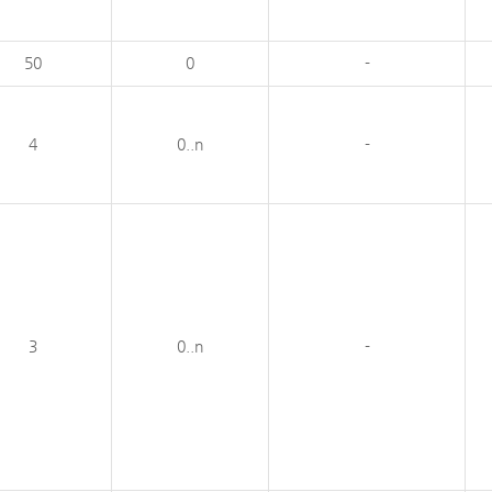
50
0
-
4
0..n
-
3
0..n
-