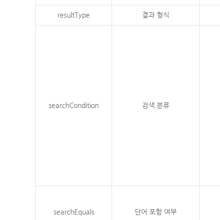
resultType
결과 형식
searchCondition
검색 분류
searchEquals
단어 포함 여부