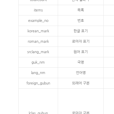
items
목록
example_no
번호
korean_mark
한글 표기
roman_mark
로마자 표기
srclang_mark
원어 표기
guk_nm
국명
lang_nm
언어명
foreign_gubun
외래어 구분
lclas_gubun
로마자 구분