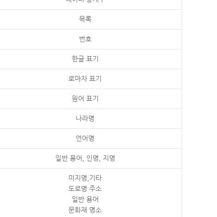
목록
번호
한글 표기
로마자 표기
원어 표기
나라명
언어명
일반 용어, 인명, 지명
미지명,기타
도로명 주소
일반 용어
문화재 명소