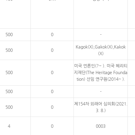
500
0
-
Kagok(X),Gakok(X),Kakok
500
0
(X)
미국 언론인(?~ ). 미국 헤리티
500
0
지재단(The Heritage Founda
tion) 선임 연구원(2014~ ).
500
0
-
제154차 외래어 심의회(2021.
500
0
3. 8.)
4
0
0003