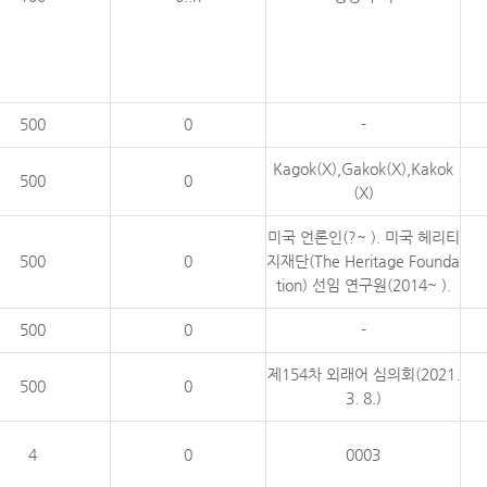
500
0
-
Kagok(X),Gakok(X),Kakok
500
0
(X)
미국 언론인(?~ ). 미국 헤리티
500
0
지재단(The Heritage Founda
tion) 선임 연구원(2014~ ).
500
0
-
제154차 외래어 심의회(2021.
500
0
3. 8.)
4
0
0003