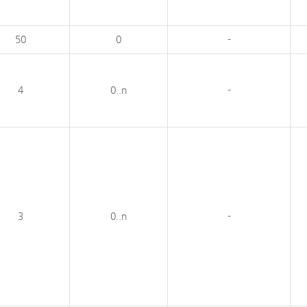
50
0
-
4
0..n
-
3
0..n
-