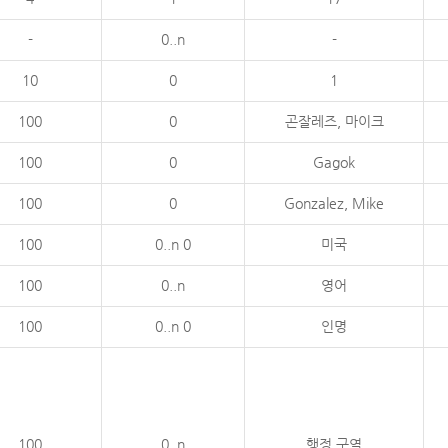
-
0..n
-
10
0
1
100
0
곤잘레즈, 마이크
100
0
Gagok
100
0
Gonzalez, Mike
100
0..n 0
미국
100
0..n
영어
100
0..n 0
인명
100
0..n
행정 구역