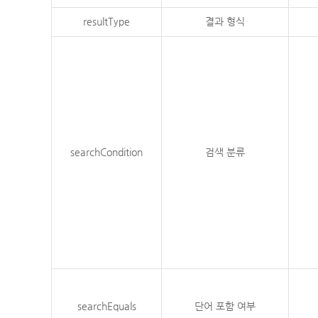
resultType
결과 형식
searchCondition
검색 분류
searchEquals
단어 포함 여부