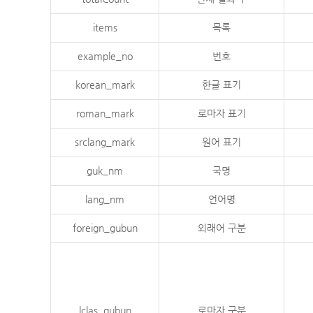
items
목록
example_no
번호
korean_mark
한글 표기
roman_mark
로마자 표기
srclang_mark
원어 표기
guk_nm
국명
lang_nm
언어명
foreign_gubun
외래어 구분
lclas_gubun
로마자 구분