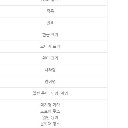
목록
번호
한글 표기
로마자 표기
원어 표기
나라명
언어명
일반 용어, 인명, 지명
미지명,기타
도로명 주소
일반 용어
문화재 명소