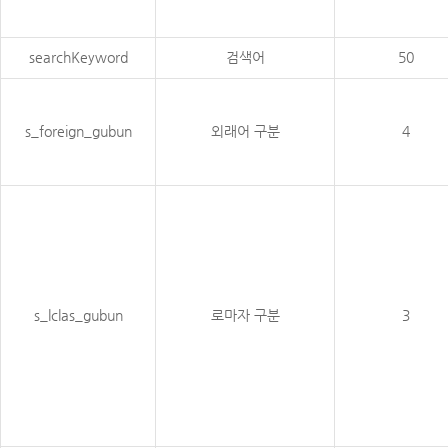
searchKeyword
검색어
50
s_foreign_gubun
외래어 구분
4
s_lclas_gubun
로마자 구분
3