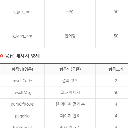
s_guk_nm
국명
50
s_lang_nm
언어명
50
응답 메시지 명세
항목명(영문)
항목명(국문)
항목크기
resultCode
결과 코드
2
resultMsg
결과 메세지
50
numOfRows
한 페이지 결과 수
4
pageNo
페이지 번호
4
totalCount
전체 결과 수
4