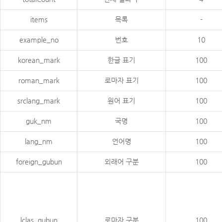
items
목록
-
example_no
번호
10
korean_mark
한글 표기
100
roman_mark
로마자 표기
100
srclang_mark
원어 표기
100
guk_nm
국명
100
lang_nm
언어명
100
foreign_gubun
외래어 구분
100
lclas_gubun
로마자 구분
100