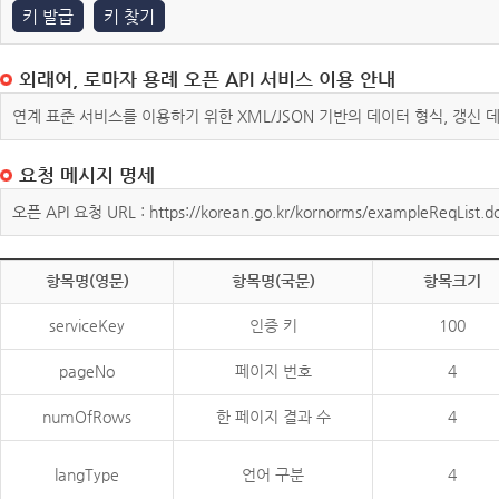
키 발급
키 찾기
외래어, 로마자 용례 오픈 API 서비스 이용 안내
연계 표준 서비스를 이용하기 위한 XML/JSON 기반의 데이터 형식, 갱신
요청 메시지 명세
오픈 API 요청 URL : https://korean.go.kr/kornorms/exampleReqList.d
항목명(영문)
항목명(국문)
항목크기
serviceKey
인증 키
100
pageNo
페이지 번호
4
numOfRows
한 페이지 결과 수
4
langType
언어 구분
4