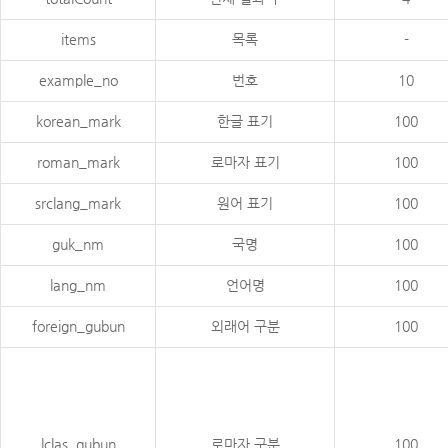
items
목록
-
example_no
번호
10
korean_mark
한글 표기
100
roman_mark
로마자 표기
100
srclang_mark
원어 표기
100
guk_nm
국명
100
lang_nm
언어명
100
foreign_gubun
외래어 구분
100
lclas_gubun
로마자 구분
100