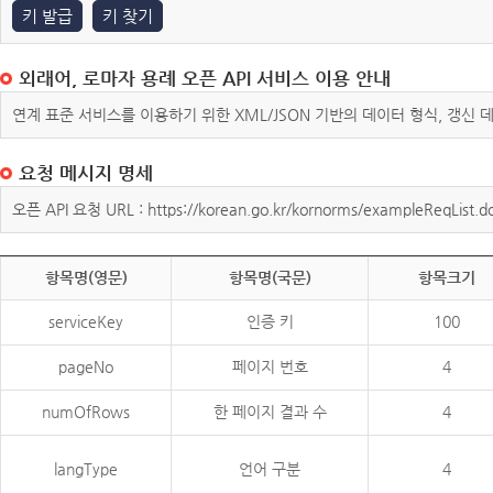
키 발급
키 찾기
외래어, 로마자 용례 오픈 API 서비스 이용 안내
연계 표준 서비스를 이용하기 위한 XML/JSON 기반의 데이터 형식, 갱신
요청 메시지 명세
오픈 API 요청 URL : https://korean.go.kr/kornorms/exampleReqList.d
항목명(영문)
항목명(국문)
항목크기
serviceKey
인증 키
100
pageNo
페이지 번호
4
numOfRows
한 페이지 결과 수
4
langType
언어 구분
4