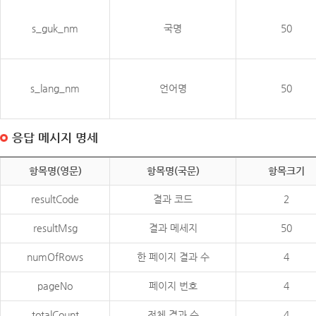
s_guk_nm
국명
50
s_lang_nm
언어명
50
응답 메시지 명세
항목명(영문)
항목명(국문)
항목크기
resultCode
결과 코드
2
resultMsg
결과 메세지
50
numOfRows
한 페이지 결과 수
4
pageNo
페이지 번호
4
totalCount
전체 결과 수
4