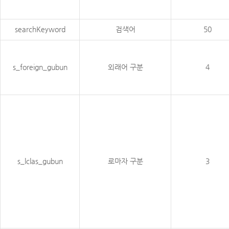
searchKeyword
검색어
50
s_foreign_gubun
외래어 구분
4
s_lclas_gubun
로마자 구분
3