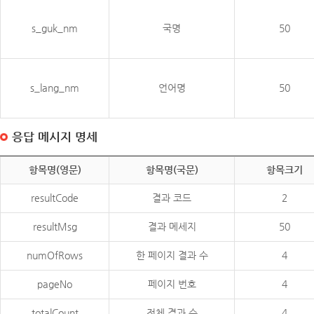
s_guk_nm
국명
50
s_lang_nm
언어명
50
응답 메시지 명세
항목명(영문)
항목명(국문)
항목크기
resultCode
결과 코드
2
resultMsg
결과 메세지
50
numOfRows
한 페이지 결과 수
4
pageNo
페이지 번호
4
totalCount
전체 결과 수
4