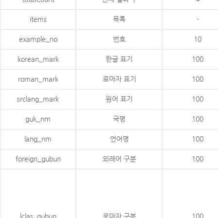
items
목록
-
example_no
번호
10
korean_mark
한글 표기
100
roman_mark
로마자 표기
100
srclang_mark
원어 표기
100
guk_nm
국명
100
lang_nm
언어명
100
foreign_gubun
외래어 구분
100
lclas_gubun
로마자 구분
100