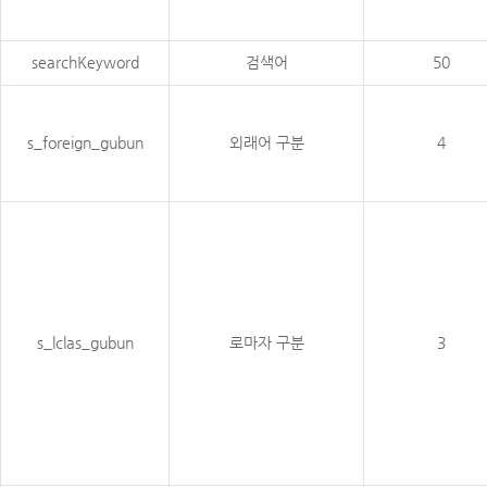
searchKeyword
검색어
50
s_foreign_gubun
외래어 구분
4
s_lclas_gubun
로마자 구분
3