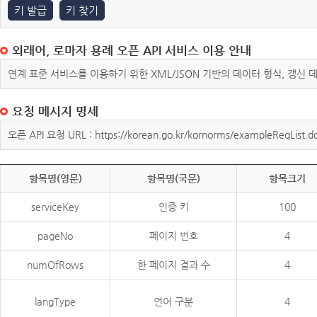
키 발급
키 찾기
외래어, 로마자 용례 오픈 API 서비스 이용 안내
연계 표준 서비스를 이용하기 위한 XML/JSON 기반의 데이터 형식, 갱신
요청 메시지 명세
오픈 API 요청 URL : https://korean.go.kr/kornorms/exampleReqList.d
항목명(영문)
항목명(국문)
항목크기
serviceKey
인증 키
100
pageNo
페이지 번호
4
numOfRows
한 페이지 결과 수
4
langType
언어 구분
4