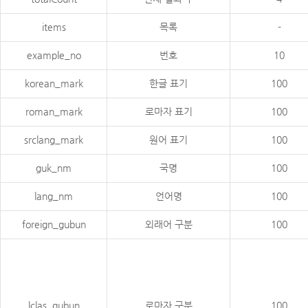
items
목록
-
example_no
번호
10
korean_mark
한글 표기
100
roman_mark
로마자 표기
100
srclang_mark
원어 표기
100
guk_nm
국명
100
lang_nm
언어명
100
foreign_gubun
외래어 구분
100
lclas_gubun
로마자 구분
100