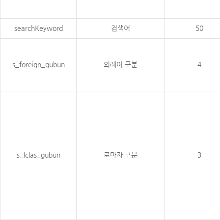
searchKeyword
검색어
50
s_foreign_gubun
외래어 구분
4
s_lclas_gubun
로마자 구분
3