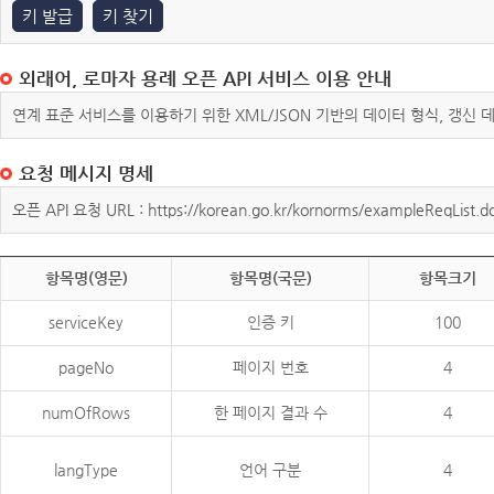
키 발급
키 찾기
외래어, 로마자 용례 오픈 API 서비스 이용 안내
연계 표준 서비스를 이용하기 위한 XML/JSON 기반의 데이터 형식, 갱신
요청 메시지 명세
오픈 API 요청 URL : https://korean.go.kr/kornorms/exampleReqList.d
항목명(영문)
항목명(국문)
항목크기
serviceKey
인증 키
100
pageNo
페이지 번호
4
numOfRows
한 페이지 결과 수
4
langType
언어 구분
4