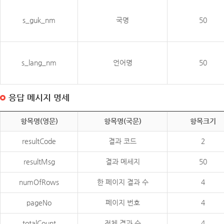
s_guk_nm
국명
50
s_lang_nm
언어명
50
응답 메시지 명세
항목명(영문)
항목명(국문)
항목크기
resultCode
결과 코드
2
resultMsg
결과 메세지
50
numOfRows
한 페이지 결과 수
4
pageNo
페이지 번호
4
totalCount
전체 결과 수
4