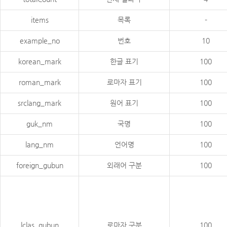
items
목록
-
example_no
번호
10
korean_mark
한글 표기
100
roman_mark
로마자 표기
100
srclang_mark
원어 표기
100
guk_nm
국명
100
lang_nm
언어명
100
foreign_gubun
외래어 구분
100
lclas_gubun
로마자 구분
100