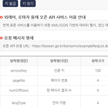
키 발급
키 찾기
외래어, 로마자 용례 오픈 API 서비스 이용 안내
연계 표준 서비스를 이용하기 위한 XML/JSON 기반의 데이터 형식, 갱신
요청 메시지 명세
오픈 API 요청 URL : https://korean.go.kr/kornorms/exampleReqList.d
항목명(영문)
항목명(국문)
항목크기
serviceKey
인증 키
100
pageNo
페이지 번호
4
numOfRows
한 페이지 결과 수
4
langType
언어 구분
4