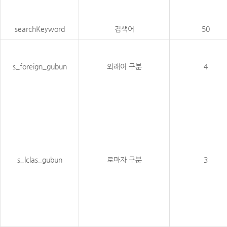
searchKeyword
검색어
50
s_foreign_gubun
외래어 구분
4
s_lclas_gubun
로마자 구분
3