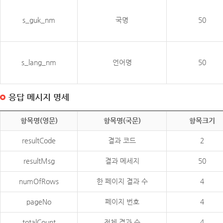
s_guk_nm
국명
50
s_lang_nm
언어명
50
응답 메시지 명세
항목명(영문)
항목명(국문)
항목크기
resultCode
결과 코드
2
resultMsg
결과 메세지
50
numOfRows
한 페이지 결과 수
4
pageNo
페이지 번호
4
totalCount
전체 결과 수
4