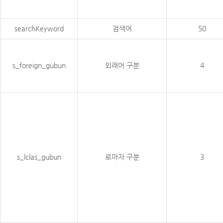
searchKeyword
검색어
50
s_foreign_gubun
외래어 구분
4
s_lclas_gubun
로마자 구분
3