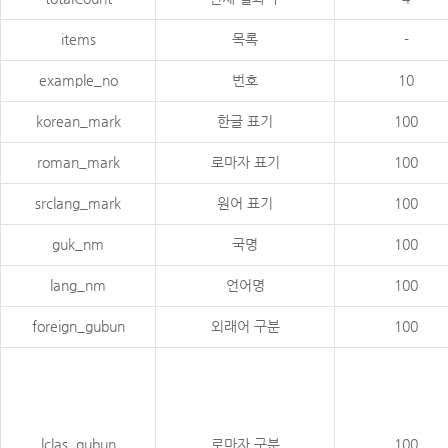
items
목록
-
example_no
번호
10
korean_mark
한글 표기
100
roman_mark
로마자 표기
100
srclang_mark
원어 표기
100
guk_nm
국명
100
lang_nm
언어명
100
foreign_gubun
외래어 구분
100
lclas_gubun
로마자 구분
100