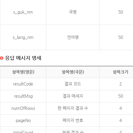
s_guk_nm
국명
50
s_lang_nm
언어명
50
응답 메시지 명세
항목명(영문)
항목명(국문)
항목크기
resultCode
결과 코드
2
resultMsg
결과 메세지
50
numOfRows
한 페이지 결과 수
4
pageNo
페이지 번호
4
totalCount
전체 결과 수
4