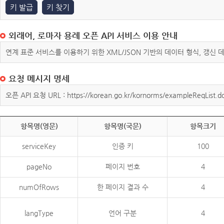
키 발급
키 찾기
외래어, 로마자 용례 오픈 API 서비스 이용 안내
연계 표준 서비스를 이용하기 위한 XML/JSON 기반의 데이터 형식, 갱신
요청 메시지 명세
오픈 API 요청 URL : https://korean.go.kr/kornorms/exampleReqList.d
항목명(영문)
항목명(국문)
항목크기
serviceKey
인증 키
100
pageNo
페이지 번호
4
numOfRows
한 페이지 결과 수
4
langType
언어 구분
4