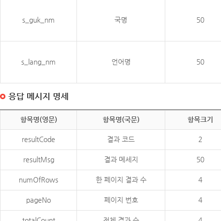
s_guk_nm
국명
50
s_lang_nm
언어명
50
응답 메시지 명세
항목명(영문)
항목명(국문)
항목크기
resultCode
결과 코드
2
resultMsg
결과 메세지
50
numOfRows
한 페이지 결과 수
4
pageNo
페이지 번호
4
totalCount
전체 결과 수
4