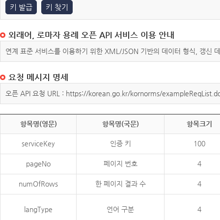
키 발급
키 찾기
외래어, 로마자 용례 오픈 API 서비스 이용 안내
연계 표준 서비스를 이용하기 위한 XML/JSON 기반의 데이터 형식, 갱신
요청 메시지 명세
오픈 API 요청 URL : https://korean.go.kr/kornorms/exampleReqList.d
항목명(영문)
항목명(국문)
항목크기
serviceKey
인증 키
100
pageNo
페이지 번호
4
numOfRows
한 페이지 결과 수
4
langType
언어 구분
4