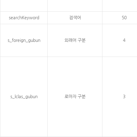
searchKeyword
검색어
50
s_foreign_gubun
외래어 구분
4
s_lclas_gubun
로마자 구분
3