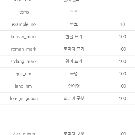
items
목록
-
example_no
번호
10
korean_mark
한글 표기
100
roman_mark
로마자 표기
100
srclang_mark
원어 표기
100
guk_nm
국명
100
lang_nm
언어명
100
foreign_gubun
외래어 구분
100
lclas_gubun
로마자 구분
100