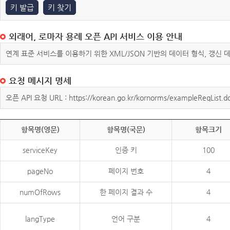
키 발급
키 찾기
외래어, 로마자 용례 오픈 API 서비스 이용 안내
연계 표준 서비스를 이용하기 위한 XML/JSON 기반의 데이터 형식, 갱신
요청 메시지 명세
오픈 API 요청 URL : https://korean.go.kr/kornorms/exampleReqList.d
항목명(영문)
항목명(국문)
항목크기
serviceKey
인증 키
100
pageNo
페이지 번호
4
numOfRows
한 페이지 결과 수
4
langType
언어 구분
4