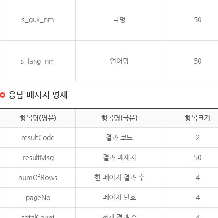
s_guk_nm
국명
50
s_lang_nm
언어명
50
응답 메시지 명세
항목명(영문)
항목명(국문)
항목크기
resultCode
결과 코드
2
resultMsg
결과 메세지
50
numOfRows
한 페이지 결과 수
4
pageNo
페이지 번호
4
totalCount
전체 결과 수
4