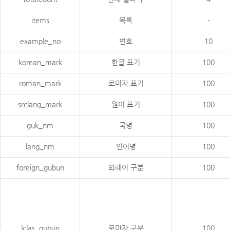
items
목록
-
example_no
번호
10
korean_mark
한글 표기
100
roman_mark
로마자 표기
100
srclang_mark
원어 표기
100
guk_nm
국명
100
lang_nm
언어명
100
foreign_gubun
외래어 구분
100
lclas_gubun
로마자 구분
100