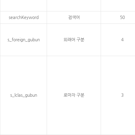
searchKeyword
검색어
50
s_foreign_gubun
외래어 구분
4
s_lclas_gubun
로마자 구분
3