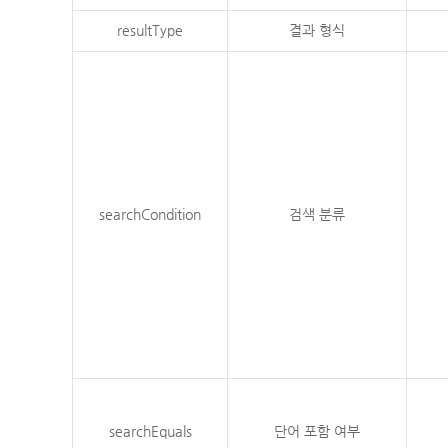
resultType
결과 형식
searchCondition
검색 분류
searchEquals
단어 포함 여부