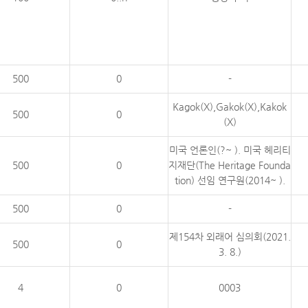
500
0
-
Kagok(X),Gakok(X),Kakok
500
0
(X)
미국 언론인(?~ ). 미국 헤리티
500
0
지재단(The Heritage Founda
tion) 선임 연구원(2014~ ).
500
0
-
제154차 외래어 심의회(2021.
500
0
3. 8.)
4
0
0003