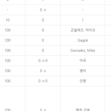
-
0..n
-
10
0
1
100
0
곤잘레즈, 마이크
100
0
Gagok
100
0
Gonzalez, Mike
100
0..n 0
미국
100
0..n
영어
100
0..n 0
인명
100
0..n
행정 구역