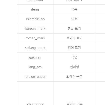
items
목록
example_no
번호
korean_mark
한글 표기
roman_mark
로마자 표기
srclang_mark
원어 표기
guk_nm
국명
lang_nm
언어명
foreign_gubun
외래어 구분
lclas_gubun
로마자 구분