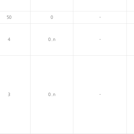
50
0
-
4
0..n
-
3
0..n
-