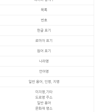
목록
번호
한글 표기
로마자 표기
원어 표기
나라명
언어명
일반 용어, 인명, 지명
미지명,기타
도로명 주소
일반 용어
문화재 명소