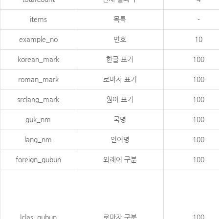
items
목록
-
example_no
번호
10
korean_mark
한글 표기
100
roman_mark
로마자 표기
100
srclang_mark
원어 표기
100
guk_nm
국명
100
lang_nm
언어명
100
foreign_gubun
외래어 구분
100
lclas_gubun
로마자 구분
100