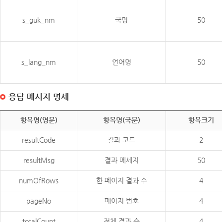
s_guk_nm
국명
50
s_lang_nm
언어명
50
응답 메시지 명세
항목명(영문)
항목명(국문)
항목크기
resultCode
결과 코드
2
resultMsg
결과 메세지
50
numOfRows
한 페이지 결과 수
4
pageNo
페이지 번호
4
totalCount
전체 결과 수
4