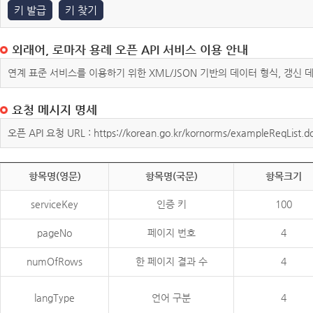
키 발급
키 찾기
외래어, 로마자 용례 오픈 API 서비스 이용 안내
연계 표준 서비스를 이용하기 위한 XML/JSON 기반의 데이터 형식, 갱신
요청 메시지 명세
오픈 API 요청 URL : https://korean.go.kr/kornorms/exampleReqList.d
항목명(영문)
항목명(국문)
항목크기
serviceKey
인증 키
100
pageNo
페이지 번호
4
numOfRows
한 페이지 결과 수
4
langType
언어 구분
4