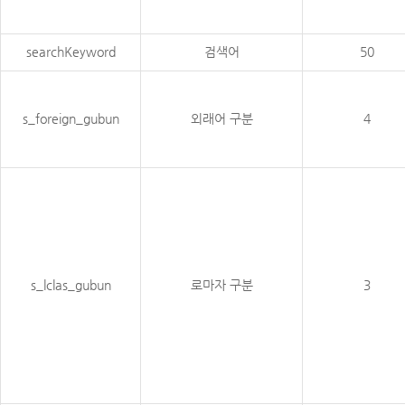
searchKeyword
검색어
50
s_foreign_gubun
외래어 구분
4
s_lclas_gubun
로마자 구분
3