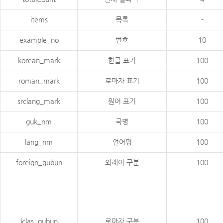
items
목록
-
example_no
번호
10
korean_mark
한글 표기
100
roman_mark
로마자 표기
100
srclang_mark
원어 표기
100
guk_nm
국명
100
lang_nm
언어명
100
foreign_gubun
외래어 구분
100
lclas_gubun
로마자 구분
100