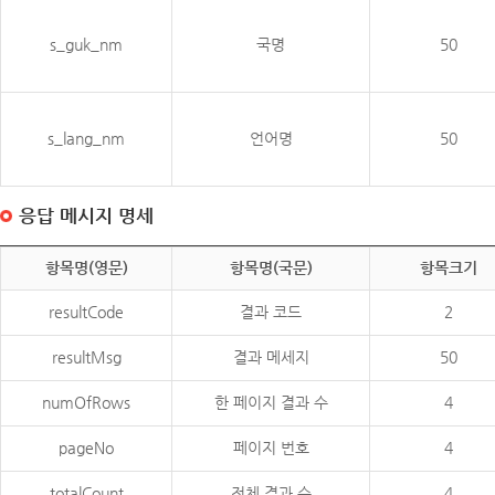
s_guk_nm
국명
50
s_lang_nm
언어명
50
응답 메시지 명세
항목명(영문)
항목명(국문)
항목크기
resultCode
결과 코드
2
resultMsg
결과 메세지
50
numOfRows
한 페이지 결과 수
4
pageNo
페이지 번호
4
totalCount
전체 결과 수
4