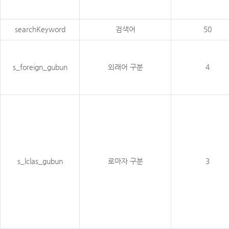
searchKeyword
검색어
50
s_foreign_gubun
외래어 구분
4
s_lclas_gubun
로마자 구분
3