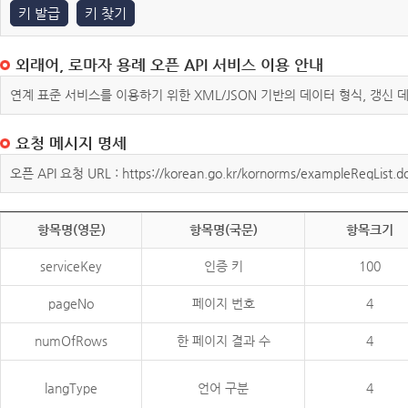
키 발급
키 찾기
외래어, 로마자 용례 오픈 API 서비스 이용 안내
연계 표준 서비스를 이용하기 위한 XML/JSON 기반의 데이터 형식, 갱신
요청 메시지 명세
오픈 API 요청 URL : https://korean.go.kr/kornorms/exampleReqList.d
항목명(영문)
항목명(국문)
항목크기
serviceKey
인증 키
100
pageNo
페이지 번호
4
numOfRows
한 페이지 결과 수
4
langType
언어 구분
4