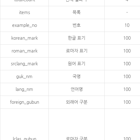
items
목록
-
example_no
번호
10
korean_mark
한글 표기
100
roman_mark
로마자 표기
100
srclang_mark
원어 표기
100
guk_nm
국명
100
lang_nm
언어명
100
foreign_gubun
외래어 구분
100
lclas_gubun
로마자 구분
100