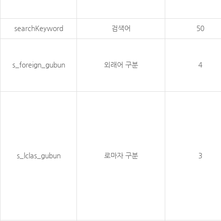
searchKeyword
검색어
50
s_foreign_gubun
외래어 구분
4
s_lclas_gubun
로마자 구분
3