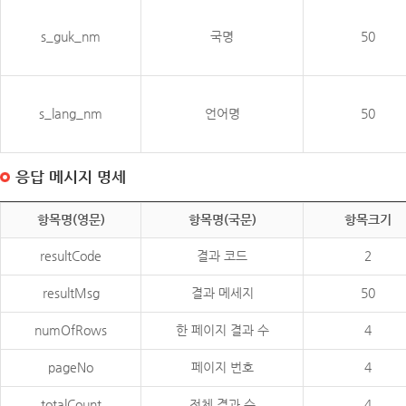
s_guk_nm
국명
50
s_lang_nm
언어명
50
응답 메시지 명세
항목명(영문)
항목명(국문)
항목크기
resultCode
결과 코드
2
resultMsg
결과 메세지
50
numOfRows
한 페이지 결과 수
4
pageNo
페이지 번호
4
totalCount
전체 결과 수
4