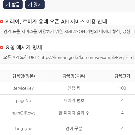
키 발급
키 찾기
외래어, 로마자 용례 오픈 API 서비스 이용 안내
연계 표준 서비스를 이용하기 위한 XML/JSON 기반의 데이터 형식, 갱신
요청 메시지 명세
오픈 API 요청 URL : https://korean.go.kr/kornorms/exampleReqList.d
항목명(영문)
항목명(국문)
항목크기
serviceKey
인증 키
100
pageNo
페이지 번호
4
numOfRows
한 페이지 결과 수
4
langType
언어 구분
4