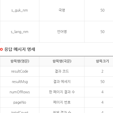
s_guk_nm
국명
50
s_lang_nm
언어명
50
응답 메시지 명세
항목명(영문)
항목명(국문)
항목크기
resultCode
결과 코드
2
resultMsg
결과 메세지
50
numOfRows
한 페이지 결과 수
4
pageNo
페이지 번호
4
totalCount
전체 결과 수
4