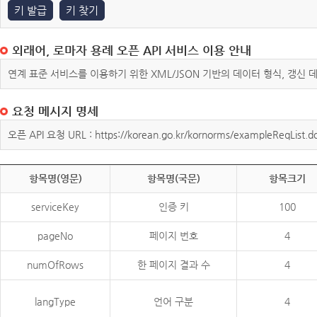
키 발급
키 찾기
외래어, 로마자 용례 오픈 API 서비스 이용 안내
연계 표준 서비스를 이용하기 위한 XML/JSON 기반의 데이터 형식, 갱신
요청 메시지 명세
오픈 API 요청 URL : https://korean.go.kr/kornorms/exampleReqList.d
항목명(영문)
항목명(국문)
항목크기
serviceKey
인증 키
100
pageNo
페이지 번호
4
numOfRows
한 페이지 결과 수
4
langType
언어 구분
4