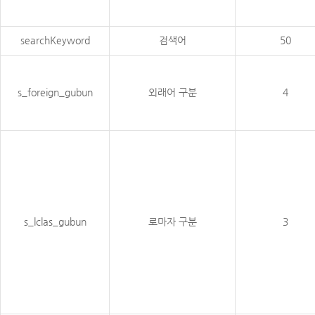
searchKeyword
검색어
50
s_foreign_gubun
외래어 구분
4
s_lclas_gubun
로마자 구분
3