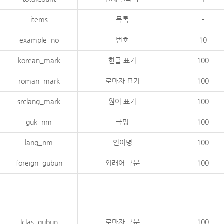
items
목록
-
example_no
번호
10
korean_mark
한글 표기
100
roman_mark
로마자 표기
100
srclang_mark
원어 표기
100
guk_nm
국명
100
lang_nm
언어명
100
foreign_gubun
외래어 구분
100
lclas_gubun
로마자 구분
100