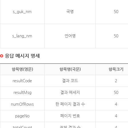
s_guk_nm
국명
50
s_lang_nm
언어명
50
응답 메시지 명세
항목명(영문)
항목명(국문)
항목크기
resultCode
결과 코드
2
resultMsg
결과 메세지
50
numOfRows
한 페이지 결과 수
4
pageNo
페이지 번호
4
totalCount
전체 결과 수
4