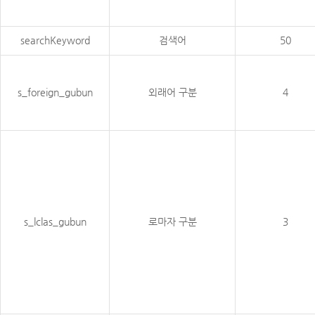
searchKeyword
검색어
50
s_foreign_gubun
외래어 구분
4
s_lclas_gubun
로마자 구분
3