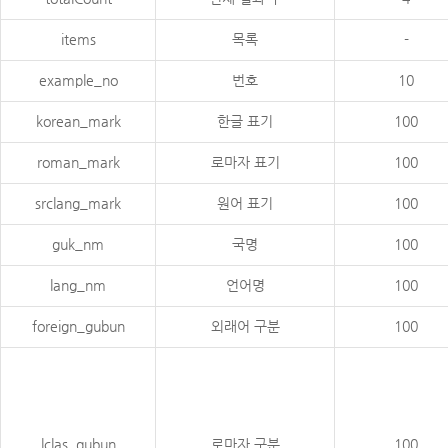
items
목록
-
example_no
번호
10
korean_mark
한글 표기
100
roman_mark
로마자 표기
100
srclang_mark
원어 표기
100
guk_nm
국명
100
lang_nm
언어명
100
foreign_gubun
외래어 구분
100
lclas_gubun
로마자 구분
100