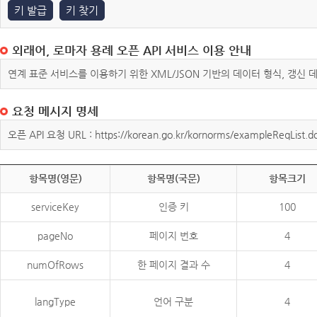
키 발급
키 찾기
외래어, 로마자 용례 오픈 API 서비스 이용 안내
연계 표준 서비스를 이용하기 위한 XML/JSON 기반의 데이터 형식, 갱신
요청 메시지 명세
오픈 API 요청 URL : https://korean.go.kr/kornorms/exampleReqList.d
항목명(영문)
항목명(국문)
항목크기
serviceKey
인증 키
100
pageNo
페이지 번호
4
numOfRows
한 페이지 결과 수
4
langType
언어 구분
4