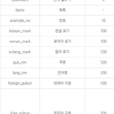
items
목록
-
example_no
번호
10
korean_mark
한글 표기
100
roman_mark
로마자 표기
100
srclang_mark
원어 표기
100
guk_nm
국명
100
lang_nm
언어명
100
foreign_gubun
외래어 구분
100
lclas_gubun
로마자 구분
100