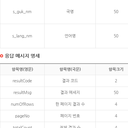
s_guk_nm
국명
50
s_lang_nm
언어명
50
응답 메시지 명세
항목명(영문)
항목명(국문)
항목크기
resultCode
결과 코드
2
resultMsg
결과 메세지
50
numOfRows
한 페이지 결과 수
4
pageNo
페이지 번호
4
totalCount
전체 결과 수
4