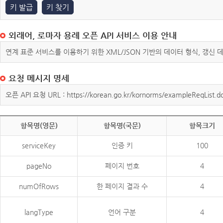
키 발급
키 찾기
외래어, 로마자 용례 오픈 API 서비스 이용 안내
연계 표준 서비스를 이용하기 위한 XML/JSON 기반의 데이터 형식, 갱신
요청 메시지 명세
오픈 API 요청 URL : https://korean.go.kr/kornorms/exampleReqList.d
항목명(영문)
항목명(국문)
항목크기
serviceKey
인증 키
100
pageNo
페이지 번호
4
numOfRows
한 페이지 결과 수
4
langType
언어 구분
4