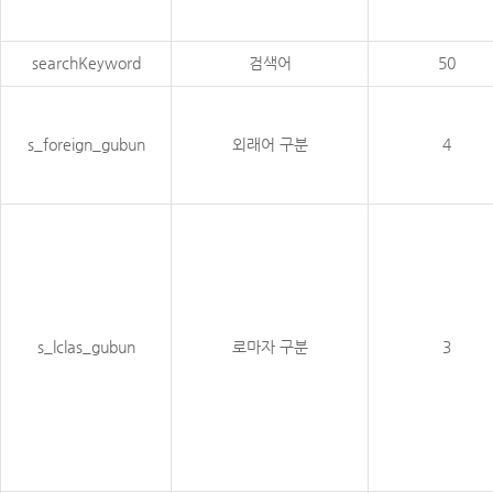
searchKeyword
검색어
50
s_foreign_gubun
외래어 구분
4
s_lclas_gubun
로마자 구분
3