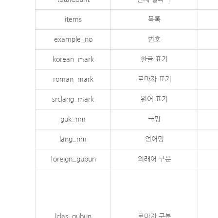
items
목록
example_no
번호
korean_mark
한글 표기
roman_mark
로마자 표기
srclang_mark
원어 표기
guk_nm
국명
lang_nm
언어명
foreign_gubun
외래어 구분
lclas_gubun
로마자 구분