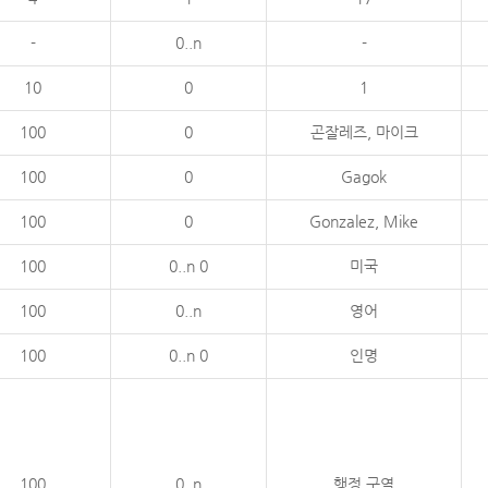
-
0..n
-
10
0
1
100
0
곤잘레즈, 마이크
100
0
Gagok
100
0
Gonzalez, Mike
100
0..n 0
미국
100
0..n
영어
100
0..n 0
인명
100
0..n
행정 구역