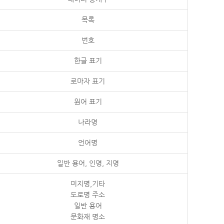
목록
번호
한글 표기
로마자 표기
원어 표기
나라명
언어명
일반 용어, 인명, 지명
미지명,기타
도로명 주소
일반 용어
문화재 명소