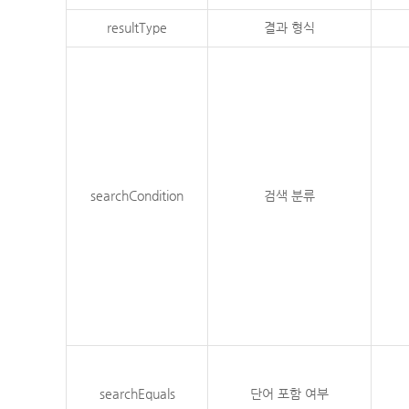
resultType
결과 형식
searchCondition
검색 분류
searchEquals
단어 포함 여부