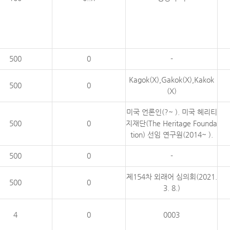
500
0
-
Kagok(X),Gakok(X),Kakok
500
0
(X)
미국 언론인(?~ ). 미국 헤리티
500
0
지재단(The Heritage Founda
tion) 선임 연구원(2014~ ).
500
0
-
제154차 외래어 심의회(2021.
500
0
3. 8.)
4
0
0003