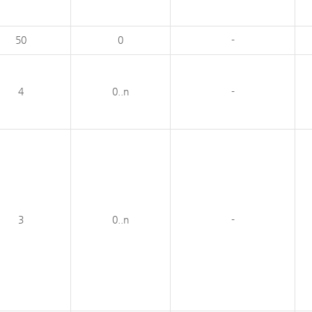
50
0
-
4
0..n
-
3
0..n
-